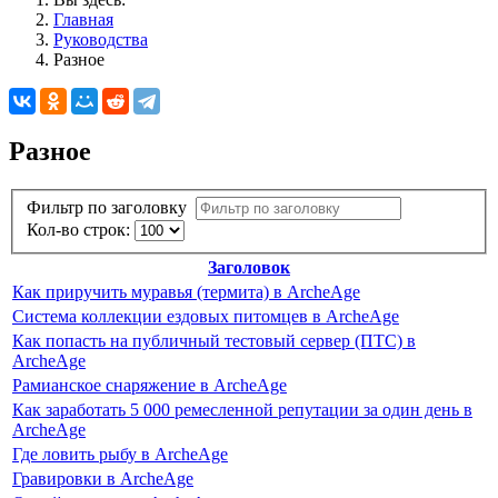
Главная
Руководства
Разное
Разное
Фильтр по заголовку
Кол-во строк:
Заголовок
Как приручить муравья (термита) в ArcheAge
Система коллекции ездовых питомцев в ArcheAge
Как попасть на публичный тестовый сервер (ПТС) в
ArcheAge
Рамианское снаряжение в ArcheAge
Как заработать 5 000 ремесленной репутации за один день в
ArcheAge
Где ловить рыбу в ArcheAge
Гравировки в ArcheAge