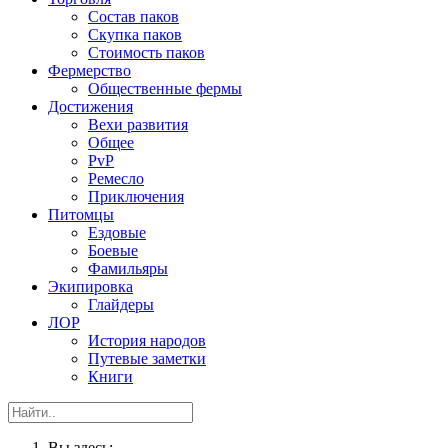
Состав паков
Скупка паков
Стоимость паков
Фермерство
Общественные фермы
Достижения
Вехи развития
Общее
PvP
Ремесло
Приключения
Питомцы
Ездовые
Боевые
Фамильяры
Экипировка
Глайдеры
ЛОР
История народов
Путевые заметки
Книги
Вы здесь: