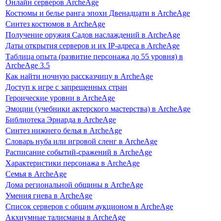
Онлайн серверов ArcheAge
Костюмы и белье ранга эпохи Двенадцати в ArcheAge
Синтез костюмов в ArcheAge
Получение оружия Садов наслаждений в ArcheAge
Даты открытия серверов и их IP-адреса в ArcheAge
Таблица опыта (развитие персонажа до 55 уровня) в
ArcheAge 3.5
Как найти ночную рассказчицу в ArcheAge
Доступ к игре с запрещенных стран
Героические уровни в ArcheAge
Эмоции (учебники актерского мастерства) в ArcheAge
Библиотека Эрнарда в ArcheAge
Синтез нижнего белья в ArcheAge
Словарь нуба или игровой сленг в ArcheAge
Расписание событий-сражений в ArcheAge
Характеристики персонажа в ArcheAge
Семья в ArcheAge
Дома региональной общины в ArcheAge
Умения гнева в ArcheAge
Список серверов с общим аукционом в ArcheAge
Акхиумные талисманы в ArcheAge