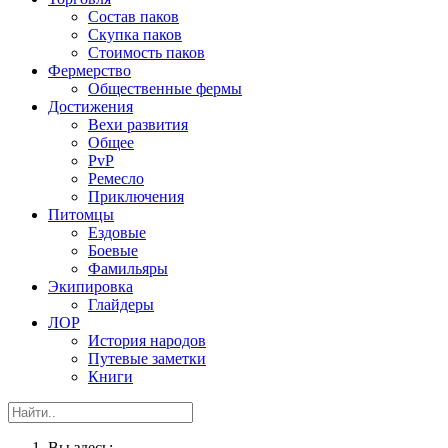
Состав паков
Скупка паков
Стоимость паков
Фермерство
Общественные фермы
Достижения
Вехи развития
Общее
PvP
Ремесло
Приключения
Питомцы
Ездовые
Боевые
Фамильяры
Экипировка
Глайдеры
ЛОР
История народов
Путевые заметки
Книги
Вы здесь: