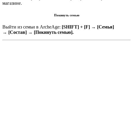
магазине.
Покинуть семью
Выйти из семьи в ArcheAge:
[SHIFT] + [F] → [Семья]
→ [Состав] → [Покинуть семью].