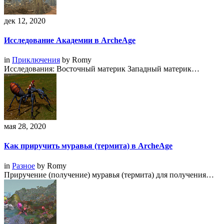
дек 12, 2020
Исследование Академии в ArcheAge
in
Приключения
by
Romy
Исследования: Восточный материк Западный материк…
мая 28, 2020
Как приручить муравья (термита) в ArcheAge
in
Разное
by
Romy
Приручение (получение) муравья (термита) для получения…