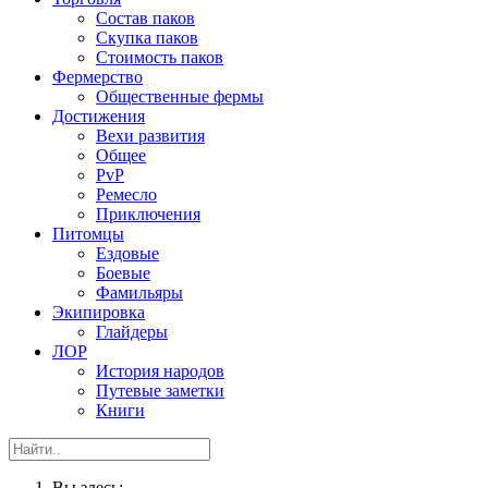
Состав паков
Скупка паков
Стоимость паков
Фермерство
Общественные фермы
Достижения
Вехи развития
Общее
PvP
Ремесло
Приключения
Питомцы
Ездовые
Боевые
Фамильяры
Экипировка
Глайдеры
ЛОР
История народов
Путевые заметки
Книги
Вы здесь: