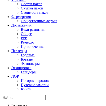
Состав паков
Скупка паков
Стоимость паков
Фермерство
Общественные фермы
Достижения
Вехи развития
Общее
PvP
Ремесло
Приключения
Питомцы
Ездовые
Боевые
Фамильяры
Экипировка
Глайдеры
ЛОР
История народов
Путевые заметки
Книги
Вы здесь: