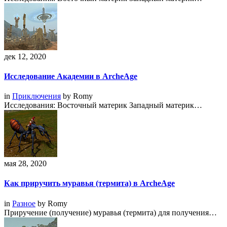
дек 12, 2020
Исследование Академии в ArcheAge
in
Приключения
by
Romy
Исследования: Восточный материк Западный материк…
мая 28, 2020
Как приручить муравья (термита) в ArcheAge
in
Разное
by
Romy
Приручение (получение) муравья (термита) для получения…