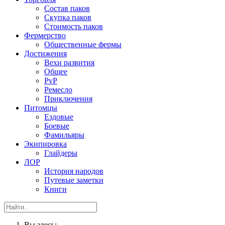
Состав паков
Скупка паков
Стоимость паков
Фермерство
Общественные фермы
Достижения
Вехи развития
Общее
PvP
Ремесло
Приключения
Питомцы
Ездовые
Боевые
Фамильяры
Экипировка
Глайдеры
ЛОР
История народов
Путевые заметки
Книги
Вы здесь: