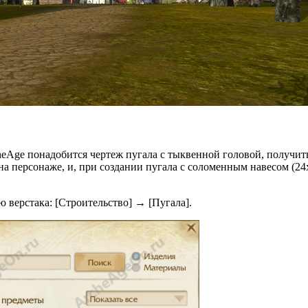
cheAge понадобится чертеж пугала с тыквенной головой, получ
на персонаже, и, при создании пугала с соломенным навесом (2
 верстака: [Строительство] → [Пугала].