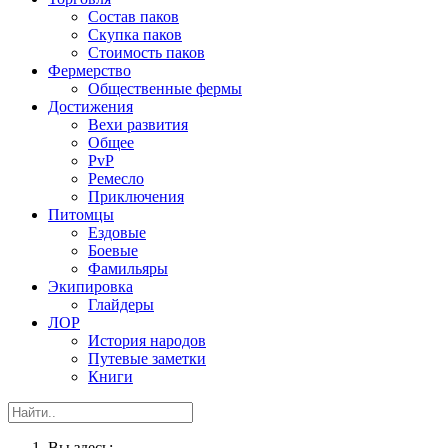
Состав паков
Скупка паков
Стоимость паков
Фермерство
Общественные фермы
Достижения
Вехи развития
Общее
PvP
Ремесло
Приключения
Питомцы
Ездовые
Боевые
Фамильяры
Экипировка
Глайдеры
ЛОР
История народов
Путевые заметки
Книги
Вы здесь: