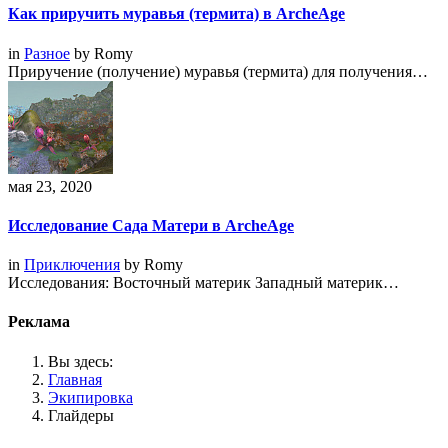
Как приручить муравья (термита) в ArcheAge
in
Разное
by
Romy
Приручение (получение) муравья (термита) для получения…
мая 23, 2020
Исследование Сада Матери в ArcheAge
in
Приключения
by
Romy
Исследования: Восточный материк Западный материк…
Реклама
Вы здесь:
Главная
Экипировка
Глайдеры