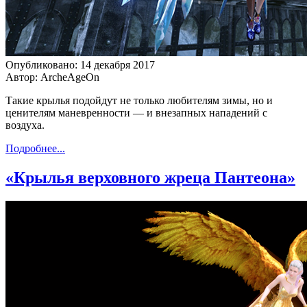
Опубликовано: 14 декабря 2017
Автор: ArcheAgeOn
Такие крылья подойдут не только любителям зимы, но и
ценителям маневренности — и внезапных нападений с
воздуха.
Подробнее...
«Крылья верховного жреца Пантеона»