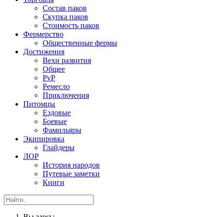
Состав паков
Скупка паков
Стоимость паков
Фермерство
Общественные фермы
Достижения
Вехи развития
Общее
PvP
Ремесло
Приключения
Питомцы
Ездовые
Боевые
Фамильяры
Экипировка
Глайдеры
ЛОР
История народов
Путевые заметки
Книги
Вы здесь: