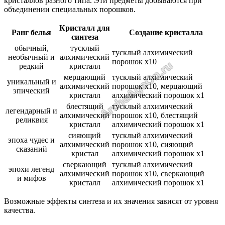
кристаллов разного типа. Эти предметы добываются при
объединении специальных порошков.
Кристалл для
Ранг белья
Создание кристалла
синтеза
обычный,
тусклый
тусклый алхимический
необычный и
алхимический
порошок х10
редкий
кристалл
мерцающий
тусклый алхимический
уникальный и
алхимический
порошок х10, мерцающий
эпический
кристалл
алхимический порошок х1
блестящий
тусклый алхимический
легендарный и
алхимический
порошок х10, блестящий
реликвия
кристалл
алхимический порошок х1
сияющий
тусклый алхимический
эпоха чудес и
алхимический
порошок х10, сияющий
сказаний
кристал
алхимический порошок х1
сверкающий
тусклый алхимический
эпохи легенд
алхимический
порошок х10, сверкающий
и мифов
кристалл
алхимический порошок х1
Возможные эффекты синтеза и их значения зависят от уровня
качества.