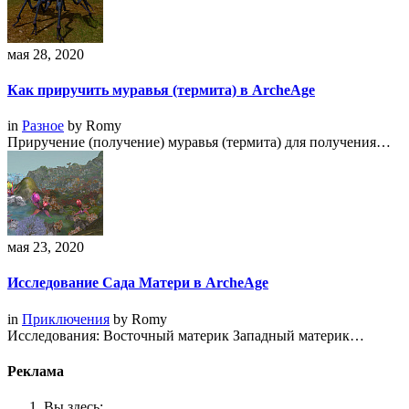
мая 28, 2020
Как приручить муравья (термита) в ArcheAge
in
Разное
by
Romy
Приручение (получение) муравья (термита) для получения…
мая 23, 2020
Исследование Сада Матери в ArcheAge
in
Приключения
by
Romy
Исследования: Восточный материк Западный материк…
Реклама
Вы здесь: