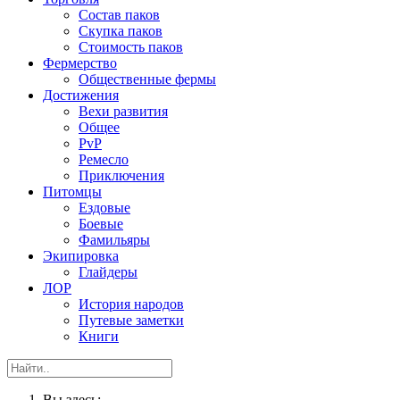
Состав паков
Скупка паков
Стоимость паков
Фермерство
Общественные фермы
Достижения
Вехи развития
Общее
PvP
Ремесло
Приключения
Питомцы
Ездовые
Боевые
Фамильяры
Экипировка
Глайдеры
ЛОР
История народов
Путевые заметки
Книги
Вы здесь: