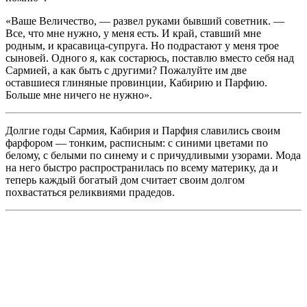
«Ваше Величество, — развел руками бывший советник. —
Все, что мне нужно, у меня есть. И край, ставший мне
родным, и красавица-супруга. Но подрастают у меня трое
сыновей. Одного я, как состарюсь, поставлю вместо себя над
Сармией, а как быть с другими? Пожалуйте им две
оставшиеся глиняные провинции, Кабирию и Парфию.
Больше мне ничего не нужно».
Долгие годы Сармия, Кабирия и Парфия славились своим
фарфором — тонким, расписным: с синими цветами по
белому, с белыми по синему и с причудливыми узорами. Мода
на него быстро распространилась по всему материку, да и
теперь каждый богатый дом считает своим долгом
похвастаться реликвиями прадедов.