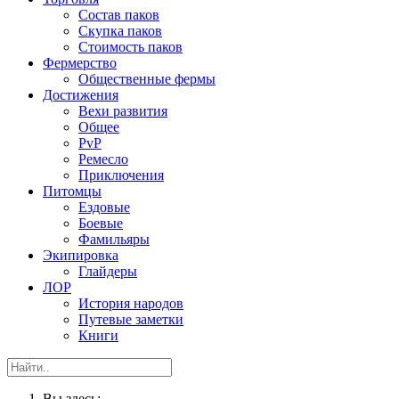
Состав паков
Скупка паков
Стоимость паков
Фермерство
Общественные фермы
Достижения
Вехи развития
Общее
PvP
Ремесло
Приключения
Питомцы
Ездовые
Боевые
Фамильяры
Экипировка
Глайдеры
ЛОР
История народов
Путевые заметки
Книги
Вы здесь: