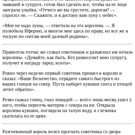
чаявший в супруге, готов был сделать все, чтобы на ее лице
заиграла улыбка. «Отчего же вы грустите, дорогая? —
спросил он. — Скажите, и я достану вам луну с небес».
«Мне не надо луны, — ответила на это королева. — Я
полюбила Иферию, и многое мне здесь по нраву, но все же я
тоскую по снегам моей далекой родины».
Правитель тотчас же созвал советников и разъяснил им печаль
королевы. «Думайте, как быть. Кто развеселит мою супругу,
получит в награду ларец золота».
Ровно через неделю первый советник пришел к королю и
сказал: «Ваше Величество, отрядите самого быстрого из
ваших гонцов на север. Пусть наберет кувшин снега и птицей
летит обратно».
Резво скакал гонец, гнал лошадей — всего лишь месяц ушел у
него, чтобы пересечь материк с севера на юг. Открыла
королева кувшин, поглядела на талую воду, и слезинка
скатилась по ее щеке.
Разгневанный король велел прогнать советника со двора