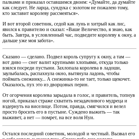
палками и приказал оставшимся двоим: «Думайте, да думайте
как следует. Не ларца, сундука с золотом не пожалею тому,
кто заставит королеву рассмеяться».
И вот второй советник, седой как лунь и хитрый как лис,
явился к правителю и сказал: «Ваше Величество, я знаю, как
быть. Завтра, в условленный час, подведите королеву к окну, а
дальше уже моя забота».
Сказано — сделано. Подвел король супругу к окну, а там —
вот диво — снег валит крупными хлопьями, откуда только
взялся посреди пустыни. Захлопала королева в ладоши,
заулыбалась, распахнула окно, вытянула ладонь, чтобы
поймать снежинку... А снежинка-то не тает, только щекочет.
Оказалось, пух это из дворцовых перин.
От огорчения королева зарыдала в голос, и правитель, топнув
ногой, приказал страже схватить незадачливого мудреца и
вздернуть на виселице. Потом, правда, смягчился и велел
просто бросить его в пустыне. Суждено выжить — так
выживет, а нет — помрет, на все воля Нуи.
Остался последний советник, молодой и честный. Вызвал его