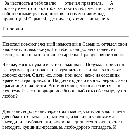
«За честность я тебя хвалю, — отвечал правитель. — А
потому вместо того, чтобы заставить тебя месить глину
собственными руками, поставлю наместником над
провинцией Сармией, где ничего, кроме глины, нет».
И поставил.
Приехал новоиспеченный наместник в Сармию, оглядел свои
владения, только охнул. Ни тебе плодородных полей, ни
лесов, одни только глиняные карьеры. Правду говорил король.
Что же, жизнь нужно как-то налаживать. Подумал, приказал
развернуть производство. Изделия-то из глины всяко стоят
дороже сырья. Опять же, люди при деле, даже из соседних
краев мастера приехали. На дочке одного из них, черноглазой
красавице, и женился. Вот и выходит, что ни делается — к
лучшему. Разве при дворе мог бы он выбрать себе супругу по
любви?
Долго ли, коротко ли, заработали мастерские, запылали печи
для обжига. Сначала-то, конечно, изделия неуклюжими
выходили, грубоватыми, затем наладили технологию, стали
выходить кувшины-красавцы, любо-дорого поглядеть. И