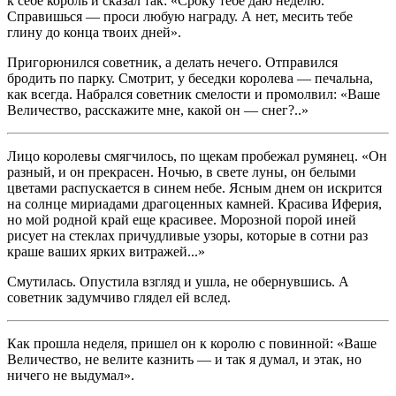
к себе король и сказал так: «Сроку тебе даю неделю.
Справишься — проси любую награду. А нет, месить тебе
глину до конца твоих дней».
Пригорюнился советник, а делать нечего. Отправился
бродить по парку. Смотрит, у беседки королева — печальна,
как всегда. Набрался советник смелости и промолвил: «Ваше
Величество, расскажите мне, какой он — снег?..»
Лицо королевы смягчилось, по щекам пробежал румянец. «Он
разный, и он прекрасен. Ночью, в свете луны, он белыми
цветами распускается в синем небе. Ясным днем он искрится
на солнце мириадами драгоценных камней. Красива Иферия,
но мой родной край еще красивее. Морозной порой иней
рисует на стеклах причудливые узоры, которые в сотни раз
краше ваших ярких витражей...»
Смутилась. Опустила взгляд и ушла, не обернувшись. А
советник задумчиво глядел ей вслед.
Как прошла неделя, пришел он к королю с повинной: «Ваше
Величество, не велите казнить — и так я думал, и этак, но
ничего не выдумал».