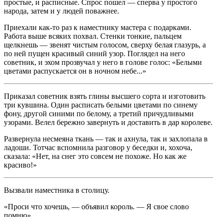
простые, и расписные. Спрос пошел — сперва у простого
народа, затем и у людей поважнее.
Приехали как-то раз к наместнику мастера с подарками.
Работа выше всяких похвал. Стенки тонкие, пальцем
щелкнешь — звенят чистым голосом, сверху белая глазурь, а
по ней пущен красивый синий узор. Поглядел на него
советник, и эхом прозвучал у него в голове голос: «Белыми
цветами распускается он в ночном небе...»
Приказал советник взять глины высшего сорта и изготовить
три кувшина. Один расписать белыми цветами по синему
фону, другой синими по белому, а третий причудливыми
узорами. Велел бережно завернуть и доставить в дар королеве.
Развернула несмеяна ткань — так и ахнула, так и захлопала в
ладоши. Тотчас вспомнила разговор у беседки и, хохоча,
сказала: «Нет, на снег это совсем не похоже. Но как же
красиво!»
Вызвали наместника в столицу.
«Проси что хочешь, — объявил король. — Я свое слово
помню».