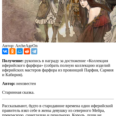
Автор: ArcheAgeOn
Получение:
рукопись в награду за достижение «Коллекция
иферийского фарфора» (собрать полную коллекцию изделий
иферийских мастеров фарфора из провинций Парфия, Сармия
и Кабирия).
Автор:
неизвестен
Старинная сказка.
Рассказывают, будто в стародавние времена один иферийский
правитель взял себе в жены девушку из северного Мейра,
прекрасную, синеглазую и печальную. Король, души не