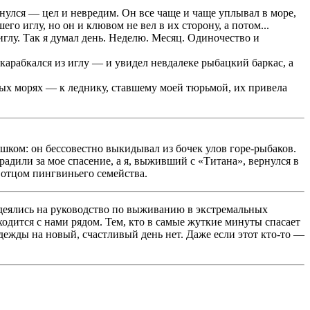
рнулся — цел и невредим. Он все чаще и чаще уплывал в море,
о иглу, но он и клювом не вел в их сторону, а потом...
иглу. Так я думал день. Неделю. Месяц. Одиночество и
ыкарабкался из иглу — и увидел невдалеке рыбацкий баркас, а
ных морях — к леднику, ставшему моей тюрьмой, их привела
ушком: он бессовестно выкидывал из бочек улов горе-рыбаков.
адили за мое спасение, а я, выживший с «Титана», вернулся в
 отцом пингвиньего семейства.
деялись на руководство по выживанию в экстремальных
аходится с нами рядом. Тем, кто в самые жуткие минуты спасает
адежды на новый, счастливый день нет. Даже если этот кто-то —