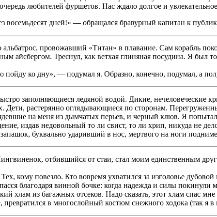
в очередь любителей фуршетов. Нас ждало долгое и увлекательно
з восемьдесят дней!» — обращался бравурный капитан к публике
ко альбатрос, провожавший «Титан» в плавание. Сам корабль пок
ым айсбергом. Треснул, как ветхая глиняная посудина. Я был то
ро пойду ко дну», — подумал я. Образно, конечно, подумал, а п
ыстро заполняющиеся ледяной водой. Дикие, нечеловеческие крик
 Дети, растерянно оглядывающиеся по сторонам. Перегруженны
ядевшие на меня из дымчатых перьев, и черный клюв. Я попыталс
дение, издав недовольный то ли свист, то ли хрип, никуда не де
запашок, буквально ударивший в нос, мертвого на ноги подниме
ингвиненок, отбившийся от стаи, стал моим единственным друг
 Тех, кому повезло. Кто вовремя ухватился за изголовье дубовой
спасся благодаря винной бочке: когда надежда и силы покинули м
який хлам из багажных отсеков. Надо сказать, этот хлам спас м
, превратился в многослойный костюм снежного ходока (так я в