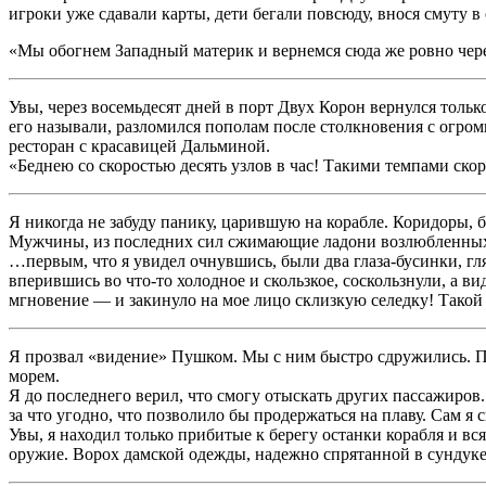
игроки уже сдавали карты, дети бегали повсюду, внося смуту 
«Мы обогнем Западный материк и вернемся сюда же ровно чере
Увы, через восемьдесят дней в порт Двух Корон вернулся толь
его называли, разломился пополам после столкновения с огромн
ресторан с красавицей Дальминой.
«Беднею со скоростью десять узлов в час! Такими темпами ско
Я никогда не забуду панику, царившую на корабле. Коридоры, б
Мужчины, из последних сил сжимающие ладони возлюбленных.
…первым, что я увидел очнувшись, были два глаза-бусинки, гл
вперившись во что-то холодное и скользкое, соскользнули, а ви
мгновение — и закинуло на мое лицо склизкую селедку! Такой 
Я прозвал «видение» Пушком. Мы с ним быстро сдружились. П
морем.
Я до последнего верил, что смогу отыскать других пассажиров.
за что угодно, что позволило бы продержаться на плаву. Сам я 
Увы, я находил только прибитые к берегу останки корабля и вс
оружие. Ворох дамской одежды, надежно спрятанной в сундуке