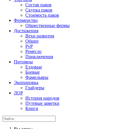
Состав паков
Скупка паков
Стоимость паков
Фермерство
Общественные фермы
Достижения
Вехи развития
Общее
PvP
Ремесло
Приключения
Питомцы
Ездовые
Боевые
Фамильяры
Экипировка
Глайдеры
ЛОР
История народов
Путевые заметки
Книги
Вы здесь: