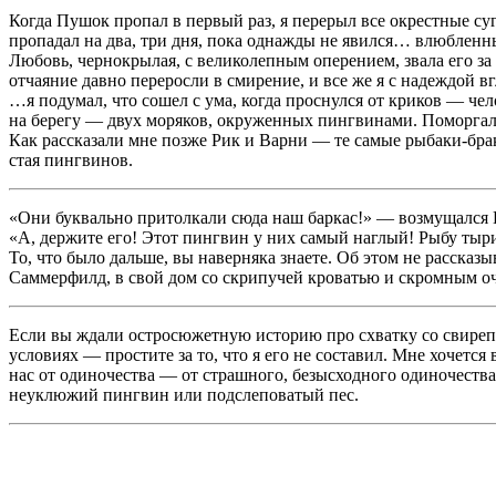
Когда Пушок пропал в первый раз, я перерыл все окрестные суг
пропадал на два, три дня, пока однажды не явился… влюбленным
Любовь, чернокрылая, с великолепным оперением, звала его за 
отчаяние давно переросли в смирение, и все же я с надеждой вг
…я подумал, что сошел с ума, когда проснулся от криков — чел
на берегу — двух моряков, окруженных пингвинами. Поморгал 
Как рассказали мне позже Рик и Варни — те самые рыбаки-бра
стая пингвинов.
«Они буквально притолкали сюда наш баркас!» — возмущался Ва
«А, держите его! Этот пингвин у них самый наглый! Рыбу тырит
То, что было дальше, вы наверняка знаете. Об этом не рассказ
Саммерфилд, в свой дом со скрипучей кроватью и скромным оча
Если вы ждали остросюжетную историю про схватку со свиреп
условиях — простите за то, что я его не составил. Мне хочется
нас от одиночества — от страшного, безысходного одиночества.
неуклюжий пингвин или подслеповатый пес.