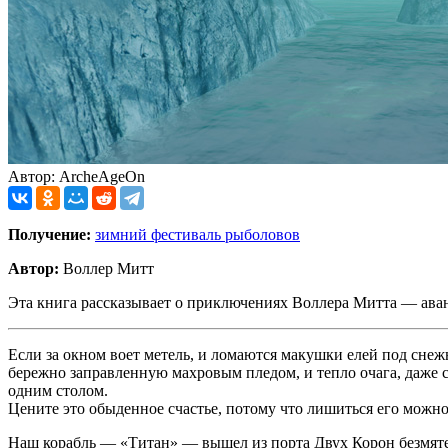
Автор: ArcheAgeOn
Получение:
зимний фестиваль рыболовов
Автор:
Воллер Митт
Эта книга рассказывает о приключениях Воллера Митта — ава
Если за окном воет метель, и ломаются макушки елей под снеж
бережно заправленную махровым пледом, и тепло очага, даже са
одним столом.
Цените это обыденное счастье, потому что лишиться его можно 
Наш корабль — «Титан» — вышел из порта Двух Корон безмяте