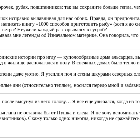
орочек, рубах, подштанников: так вы сохраните больше тепла, ч
к исправно вылавливал для нас обоих. Правда, он предпочитал 
аписать книгу «1000 способов приготовить рыбу» (хотя я до си
т ветра? Неужели каждый раз зарывался в сугроб?
казывала мне легенды об Изначальном материке. Она говорила, ч
теринские истории про иглу — куполообразные дома альсарцев, в
од в жилище располагался в полу. В снежных домах было тепло и
тепени даже уютно. Я утеплил пол и стены шкурами северных ол
плые дни (относительно теплые), носился передо мной и забавно 
а после высунул из него голову… Я все еще улыбался, когда из то
я лапа не оставила бы от Пушка и следа. Я не хочу вспоминать ту
авистников). Скажу только одно: никогда, никогда не сражайтесь