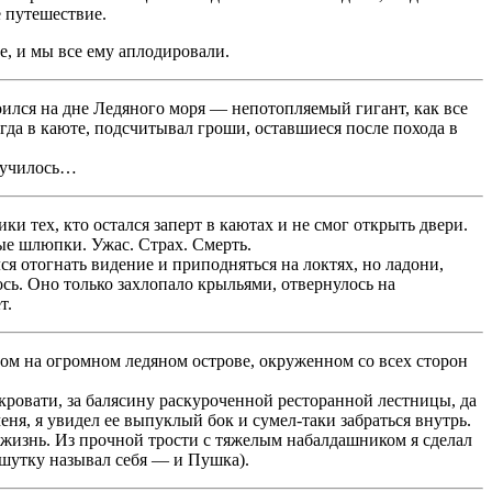
е путешествие.
, и мы все ему аплодировали.
оился на дне Ледяного моря — непотопляемый гигант, как все
гда в каюте, подсчитывал гроши, оставшиеся после похода в
олучилось…
и тех, кто остался заперт в каютах и не смог открыть двери.
е шлюпки. Ужас. Страх. Смерть.
я отогнать видение и приподняться на локтях, но ладони,
лось. Оно только захлопало крыльями, отвернулось на
т.
ом на огромном ледяном острове, окруженном со всех сторон
 кровати, за балясину раскуроченной ресторанной лестницы, да
еня, я увидел ее выпуклый бок и сумел-таки забраться внутрь.
не жизнь. Из прочной трости с тяжелым набалдашником я сделал
 шутку называл себя — и Пушка).