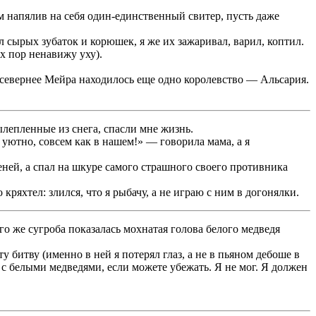
ем напялив на себя один-единственный свитер, пусть даже
сырых зубаток и корюшек, я же их зажаривал, варил, коптил.
х пор ненавижу уху).
то севернее Мейра находилось еще одно королевство — Альсария.
ылепленные из снега, спасли мне жизнь.
 уютно, совсем как в нашем!» — говорила мама, а я
еней, а спал на шкуре самого страшного своего противника
кряхтел: злился, что я рыбачу, а не играю с ним в догонялки.
го же сугроба показалась мохнатая голова белого медведя
 битву (именно в ней я потерял глаз, а не в пьяном дебоше в
 с белыми медведями, если можете убежать. Я не мог. Я должен