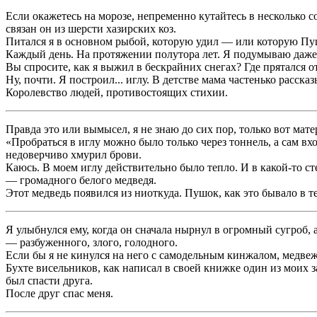
Если окажетесь на морозе, непременно кутайтесь в несколько с
связан он из шерсти хазирских коз.
Питался я в основном рыбой, которую удил — или которую Пушо
Каждый день. На протяжении полутора лет. Я подумываю даже н
Вы спросите, как я выжил в бескрайних снегах? Где прятался о
Ну, почти. Я построил... иглу. В детстве мама частенько расс
Королевство людей, противостоящих стихии.
Правда это или вымысел, я не знаю до сих пор, только вот ма
«Пробраться в иглу можно было только через тоннель, а сам вх
недоверчиво хмурил брови.
Каюсь. В моем иглу действительно было тепло. И в какой-то с
— громадного белого медведя.
Этот медведь появился из ниоткуда. Пушок, как это бывало в те
Я улыбнулся ему, когда он сначала нырнул в огромный сугроб, 
— разбуженного, злого, голодного.
Если бы я не кинулся на него с самодельным кинжалом, медвежь
Бухте висельников, как написал в своей книжке один из моих з
был спасти друга.
После друг спас меня.