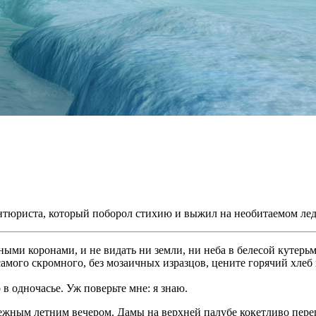
нтюриста, который поборол стихию и выжил на необитаемом лед
ными коронами, и не видать ни земли, ни неба в белесой кутерь
мого скромного, без мозаичных изразцов, цените горячий хлеб и
в одночасье. Уж поверьте мне: я знаю.
жным летним вечером. Дамы на верхней палубе кокетливо пере