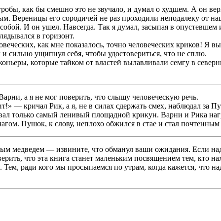
робы, как бы смешно это не звучало, и думал о худшем. А он ве
. Вереницы его сородичей не раз проходили неподалеку от нашег
собой. И он ушел. Навсегда. Так я думал, засыпая в опустевшем 
лядывался в горизонт.
овеческих, как мне показалось, точно человеческих криков! Я в
и сильно ущипнул себя, чтобы удостовериться, что не сплю.
коньеры, которые тайком от властей вылавливали семгу в север
рни, а я не мог поверить, что слышу человеческую речь.
!» — кричал Рик, а я, не в силах сдержать смех, наблюдал за П
ывал только самый ленивый площадной крикун. Варни и Рика нагр
гом. Пушок, к слову, неплохо обжился в стае и стал почтенным
ым медведем — извините, что обманул ваши ожидания. Если на
 верить, что эта книга станет маленьким посвящением тем, кто н
 Тем, ради кого мы просыпаемся по утрам, когда кажется, что н