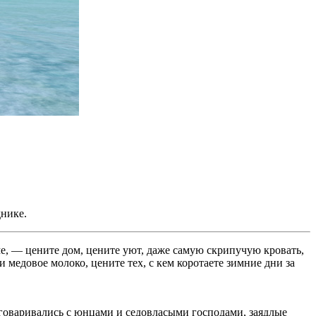
нике.
ме, — цените дом, цените уют, даже самую скрипучую кровать,
 медовое молоко, цените тех, с кем коротаете зимние дни за
говаривались с юнцами и седовласыми господами, заядлые