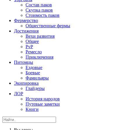
Состав паков
Скупка паков
Стоимость паков
Фермерство
Общественные фермы
Достижения
Вехи развития
Общее
PvP
Ремесло
Приключения
Питомцы
Ездовые
Боевые
Фамильяры
Экипировка
Глайдеры
ЛОР
История народов
Путевые заметки
Книги
Вы здесь: