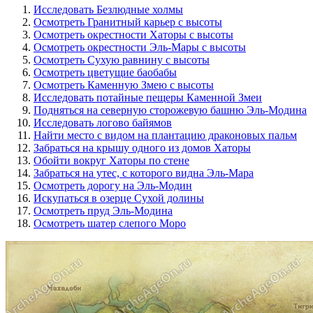
Исследовать Безлюдные холмы
Осмотреть Гранитный карьер с высоты
Осмотреть окрестности Хаторы с высоты
Осмотреть окрестности Эль-Мары с высоты
Осмотреть Сухую равнину с высоты
Осмотреть цветущие баобабы
Осмотреть Каменную Змею с высоты
Исследовать потайные пещеры Каменной Змеи
Подняться на северную сторожевую башню Эль-Модина
Исследовать логово байямов
Найти место с видом на плантацию драконовых пальм
Забраться на крышу одного из домов Хаторы
Обойти вокруг Хаторы по стене
Забраться на утес, с которого видна Эль-Мара
Осмотреть дорогу на Эль-Модин
Искупаться в озерце Сухой долины
Осмотреть пруд Эль-Модина
Осмотреть шатер слепого Моро