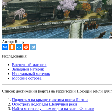
Автор: Romy
Исследования:
Восточный материк
Западный материк
Изначальный материк
Морские острова
Список достижений (карта) на территории Поющей земли для 
Подняться на крышу трактира порта Лютни
Осмотреть водопады Шепчущей реки
Найти место с лучшим видом на залив Факелов