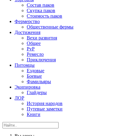
Состав паков
Скупка паков
Стоимость паков
Фермерство
Общественные фермы
Достижения
Вехи развития
Общее
PvP
Ремесло
Приключения
Питомцы
Ездовые
Боевые
Фамильяры
Экипировка
Глайдеры
ЛОР
История народов
Путевые заметки
Книги
Вы здесь: