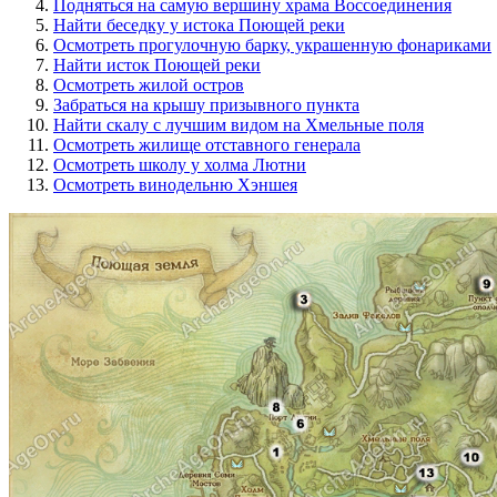
Подняться на самую вершину храма Воссоединения
Найти беседку у истока Поющей реки
Осмотреть прогулочную барку, украшенную фонариками
Найти исток Поющей реки
Осмотреть жилой остров
Забраться на крышу призывного пункта
Найти скалу с лучшим видом на Хмельные поля
Осмотреть жилище отставного генерала
Осмотреть школу у холма Лютни
Осмотреть винодельню Хэншея