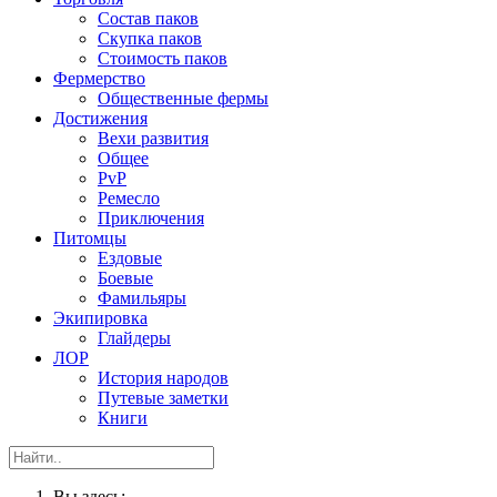
Состав паков
Скупка паков
Стоимость паков
Фермерство
Общественные фермы
Достижения
Вехи развития
Общее
PvP
Ремесло
Приключения
Питомцы
Ездовые
Боевые
Фамильяры
Экипировка
Глайдеры
ЛОР
История народов
Путевые заметки
Книги
Вы здесь: