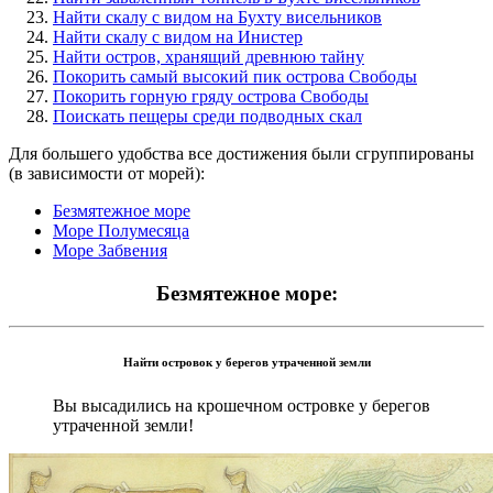
Найти скалу с видом на Бухту висельников
Найти скалу с видом на Инистер
Найти остров, хранящий древнюю тайну
Покорить самый высокий пик острова Свободы
Покорить горную гряду острова Свободы
Поискать пещеры среди подводных скал
Для большего удобства все достижения были сгруппированы
(в зависимости от морей):
Безмятежное море
Море Полумесяца
Море Забвения
Безмятежное море:
Найти островок у берегов утраченной земли
Вы высадились на крошечном островке у берегов
утраченной земли!