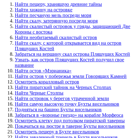
Найти пещеру, хранящую древние тайны
Найти хижину на островке
Найти песчаную мель посреди моря
Найти скалу, затерянную посреди моря
Найти скалистый островок у гряды, защищающей Две
Короны с востока
Найти необитаемый скалистый остров
Найти скалу, с которой открывается вид на остров
Пляшущих Костей
Забраться на вершину скал острова Пляшущих Костей
Узнать, как остров Пляшущих Костей получил свое
название
Найти остов «Мэрианика»
Найти остров у побережья земли Говорящих Камней
Осмотреть коралловый остров
Найти пиратский тайник на Черных Столпах
Найти Черные Столпы
Найти островок у берегов утраченной земли
Найти самую высокую точку Бухты висельников
Подняться на башню Бухты висельников
Забраться в «воронье гнездо» на корабле Морфеоса
Осмотреть клетку под потолком пиратской таверны
Покачаться на люстре в таверне Бухты висельников
Осмотреть пещеру в Бухте висельников
Найти заваленный тоннель в Бухте висельников