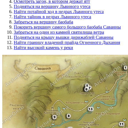
Осмотреть загон, в котором держат ятт
Подняться на вершину Львиного утеса
Найти потайной ход в недрах Львиного утеса
Найти тайник в недрах Львиного утеса
Забраться на вершину баобаба
Покорить вершину самого большого баобаба Саванны
Забраться на один из камней святилища ветра
Подняться на крышу вышки дирижаблей Саванны
Найти границу владений прайда Огненного Дыхания
Найти высокий камень у реки