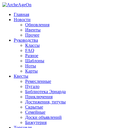
Главная
Новости
Обновления
Ивенты
Прочее
Руководства
Классы
FAQ
Разное
Шаблоны
Ноты
Карты
Квесты
Ремесленные
Пугало
Библиотека Эрнарда
Приключения
Достижения, титулы
Скрытые
Семейные
Доски объявлений
Бижутерия
Торговля