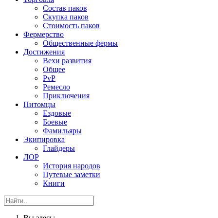
Состав паков
Скупка паков
Стоимость паков
Фермерство
Общественные фермы
Достижения
Вехи развития
Общее
PvP
Ремесло
Приключения
Питомцы
Ездовые
Боевые
Фамильяры
Экипировка
Глайдеры
ЛОР
История народов
Путевые заметки
Книги
Вы здесь: