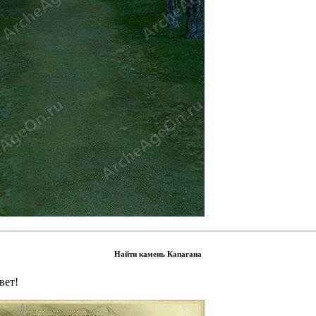
Найти камень Капагана
вет!