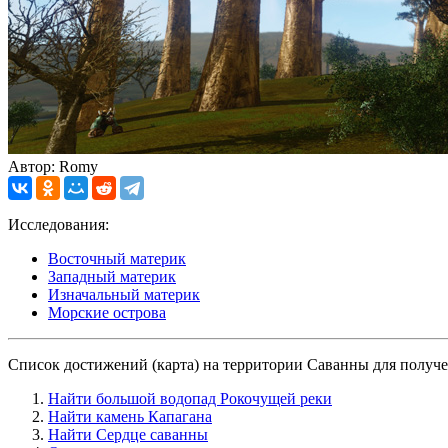
Автор: Romy
Исследования:
Восточный материк
Западный материк
Изначальный материк
Морские острова
Список достижений (карта) на территории Саванны для получ
Найти большой водопад Рокочущей реки
Найти камень Капагана
Найти Сердце саванны