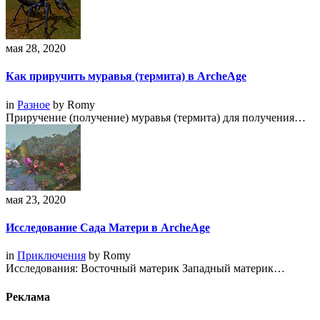
мая 28, 2020
Как приручить муравья (термита) в ArcheAge
in
Разное
by
Romy
Приручение (получение) муравья (термита) для получения…
мая 23, 2020
Исследование Сада Матери в ArcheAge
in
Приключения
by
Romy
Исследования: Восточный материк Западный материк…
Реклама