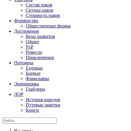
Состав паков
Скупка паков
Стоимость паков
Фермерство
Общественные фермы
Достижения
Вехи развития
Общее
PvP
Ремесло
Приключения
Питомцы
Ездовые
Боевые
Фамильяры
Экипировка
Глайдеры
ЛОР
История народов
Путевые заметки
Книги
Вы здесь: