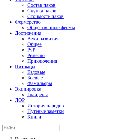
Состав паков
Скупка паков
Стоимость паков
Фермерство
Общественные фермы
Достижения
Вехи развития
Общее
PvP
Ремесло
Приключения
Питомцы
Ездовые
Боевые
Фамильяры
Экипировка
Глайдеры
ЛОР
История народов
Путевые заметки
Книги
Вы здесь: