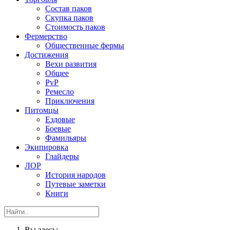
Состав паков
Скупка паков
Стоимость паков
Фермерство
Общественные фермы
Достижения
Вехи развития
Общее
PvP
Ремесло
Приключения
Питомцы
Ездовые
Боевые
Фамильяры
Экипировка
Глайдеры
ЛОР
История народов
Путевые заметки
Книги
Вы здесь: