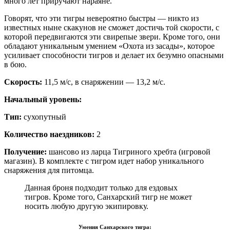
много лет приручают нараяне.
Говорят, что эти тигры невероятно быстры — никто из
известных ныне скакунов не сможет достичь той скорости, с
которой передвигаются эти свирепые звери. Кроме того, они
обладают уникальным умением «Охота из засады», которое
усиливает способности тигров и делает их безумно опасными
в бою.
Скорость:
11,5 м/с, в снаряжении — 13,2 м/с.
Начальный уровень:
Тип:
сухопутный
Количество наездников:
2
Получение:
шансово из ларца Тигриного хребта (игровой
магазин). В комплекте с тигром идет набор уникального
снаряжения для питомца.
Данная броня подходит только для ездовых
тигров. Кроме того, Санхарский тигр не может
носить любую другую экипировку.
Умения Санхарского тигра: