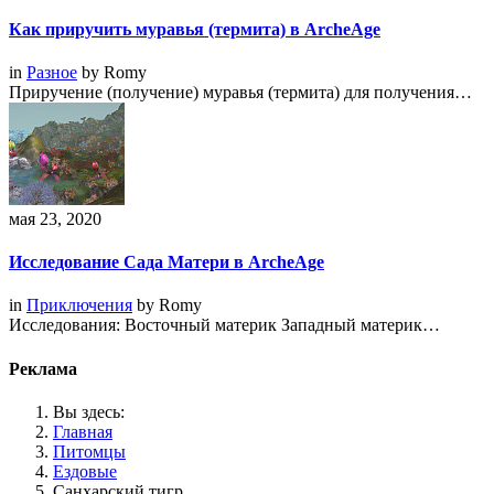
Как приручить муравья (термита) в ArcheAge
in
Разное
by
Romy
Приручение (получение) муравья (термита) для получения…
мая 23, 2020
Исследование Сада Матери в ArcheAge
in
Приключения
by
Romy
Исследования: Восточный материк Западный материк…
Реклама
Вы здесь:
Главная
Питомцы
Ездовые
Санхарский тигр