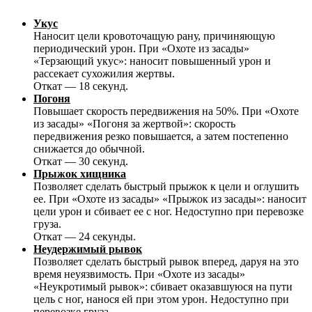
Укус
Наносит цели кровоточащую рану, причиняющую
периодический урон. При «Охоте из засады»
«Терзающий укус»: наносит повышенный урон и
рассекает сухожилия жертвы.
Откат — 18 секунд.
Погоня
Повышает скорость передвижения на 50%. При «Охоте
из засады» «Погоня за жертвой»: скорость
передвижения резко повышается, а затем постепенно
снижается до обычной.
Откат — 30 секунд.
Прыжок хищника
Позволяет сделать быстрый прыжок к цели и оглушить
ее. При «Охоте из засады» «Прыжок из засады»: наносит
цели урон и сбивает ее с ног. Недоступно при перевозке
груза.
Откат — 24 секунды.
Неудержимый рывок
Позволяет сделать быстрый рывок вперед, даруя на это
время неуязвимость. При «Охоте из засады»
«Неукротимый рывок»: сбивает оказавшуюся на пути
цель с ног, нанося ей при этом урон. Недоступно при
перевозке груза.