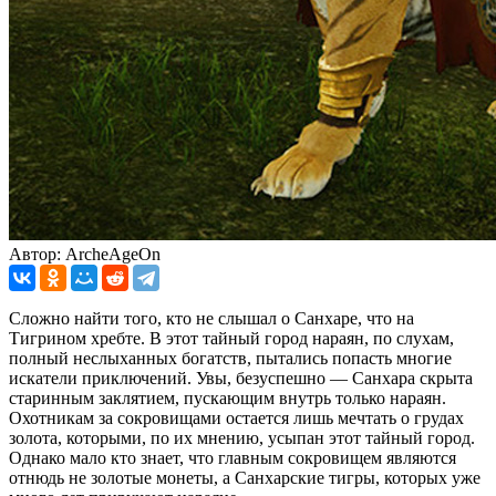
Автор: ArcheAgeOn
Сложно найти того, кто не слышал о Санхаре, что на
Тигрином хребте. В этот тайный город нараян, по слухам,
полный неслыханных богатств, пытались попасть многие
искатели приключений. Увы, безуспешно — Санхара скрыта
старинным заклятием, пускающим внутрь только нараян.
Охотникам за сокровищами остается лишь мечтать о грудах
золота, которыми, по их мнению, усыпан этот тайный город.
Однако мало кто знает, что главным сокровищем являются
отнюдь не золотые монеты, а Санхарские тигры, которых уже