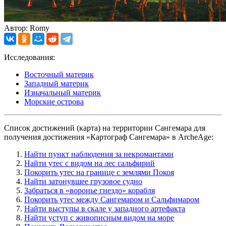
Автор: Romy
Исследования:
Восточный материк
Западный материк
Изначальный материк
Морские острова
Список достижений (карта) на территории Сангемара для
получения достижения «Картограф Сангемара» в ArcheAge:
Найти пункт наблюдения за некромантами
Найти утес с видом на лес сальфирий
Покорить утес на границе с землями Покоя
Найти затонувшее грузовое судно
Забраться в «воронье гнездо» корабля
Покорить утес между Сангемаром и Сальфимаром
Найти выступы в скале у западного артефакта
Найти уступ с живописным видом на море