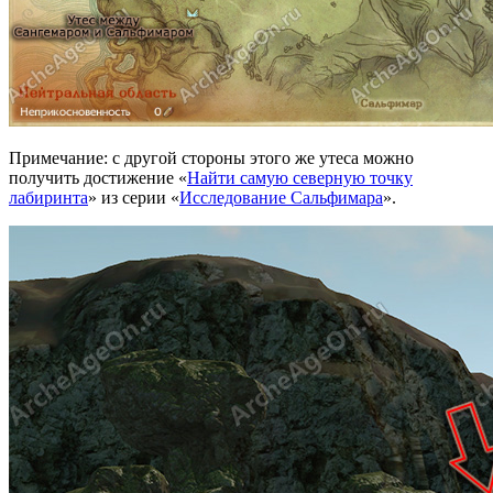
Примечание: с другой стороны этого же утеса можно
получить достижение «
Найти самую северную точку
лабиринта
» из серии «
Исследование Сальфимара
».