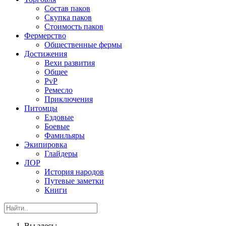
Состав паков
Скупка паков
Стоимость паков
Фермерство
Общественные фермы
Достижения
Вехи развития
Общее
PvP
Ремесло
Приключения
Питомцы
Ездовые
Боевые
Фамильяры
Экипировка
Глайдеры
ЛОР
История народов
Путевые заметки
Книги
Вы здесь: