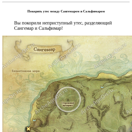
Покорить утес между Сангемаром и Сальфимаром
Вы покорили неприступный утес, разделяющий
Сангемар и Сальфимар!