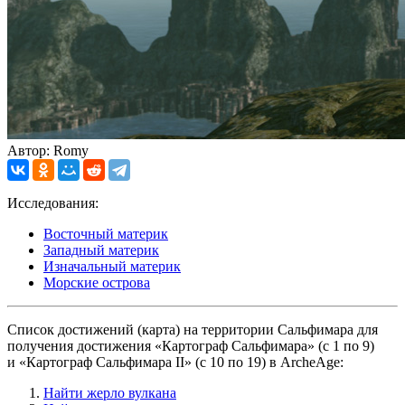
Автор: Romy
Исследования:
Восточный материк
Западный материк
Изначальный материк
Морские острова
Список достижений (карта) на территории Сальфимара для
получения достижения «Картограф Сальфимара» (с 1 по 9)
и «Картограф Сальфимара II» (с 10 по 19) в ArcheAge:
Найти жерло вулкана