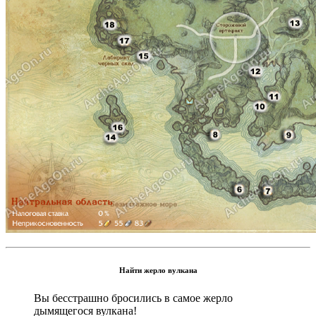
Найти жерло вулкана
Вы бесстрашно бросились в самое жерло
дымящегося вулкана!