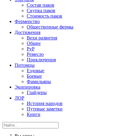
Состав паков
Скупка паков
Стоимость паков
Фермерство
Общественные фермы
Достижения
Вехи развития
Общее
PvP
Ремесло
Приключения
Питомцы
Ездовые
Боевые
Фамильяры
Экипировка
Глайдеры
ЛОР
История народов
Путевые заметки
Книги
Вы здесь: