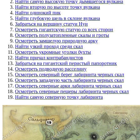
Найти самую высокую точку дымящегося вулкана
Найти вторую по высоте точку вулкана
Найти одинокий пик
Найти глубокую щель в склоне вулкана
Забраться на вершину статуи Нуи
Осмотреть гигантскую статую со всех сторон
Осмотреть полузатопленные скалы и гроты
Осмотреть замшелую природную арку
Найти узкий проход среди скал
Осмотреть укромные уголки бухты
Найти причал контрабандистов
Забраться на гигантский перистый папоротник
Осмотреть подводную расселину
Осмотреть северный берег лабиринта черных скал
Осмотреть западную часть лабиринта черных скал
Осмотреть северные арки лабиринта черных скал
Осмотреть северные пещеры лабиринта черных скал
Найти самую северную точку лабиринта