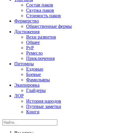
Состав паков
Скупка паков
Стоимость паков
Фермерство
Общественные фермы
Достижения
Вехи развития
Общее
PvP
Ремесло
Приключения
Питомцы
Ездовые
Боевые
Фамильяры
Экипировка
Глайдеры
ЛОР
История народов
Путевые заметки
Книги
Вы здесь: