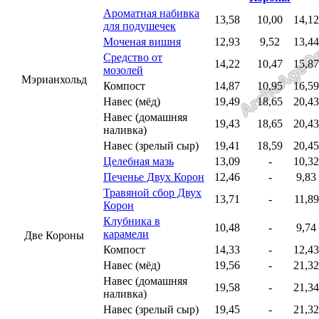
Ароматная набивка
13,58
10,00
14,12
для подушечек
Моченая вишня
12,93
9,52
13,44
Средство от
14,22
10,47
15,87
мозолей
Мэрианхольд
Компост
14,87
10,95
16,59
Навес (мёд)
19,49
18,65
20,43
Навес (домашняя
19,43
18,65
20,43
наливка)
Навес (зрелый сыр)
19,41
18,59
20,45
Целебная мазь
13,09
-
10,32
Печенье Двух Корон
12,46
-
9,83
Травяной сбор Двух
13,71
-
11,89
Корон
Клубника в
10,48
-
9,74
карамели
Две Короны
Компост
14,33
-
12,43
Навес (мёд)
19,56
-
21,32
Навес (домашняя
19,58
-
21,34
наливка)
Навес (зрелый сыр)
19,45
-
21,32