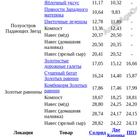
Яблочный уксус
11,17
10,32
-
Пряности Западного
10,64
9,83
-
материка
Цветочные леденцы
12,78
11,89
-
Полуостров
Компост
13,36
12,43
-
Падающих Звезд
Навес (мёд)
20,37
20,50
-
Навес (домашняя
20,50
20,35
-
наливка)
Навес (зрелый сыр)
20,41
20,52
-
Золотистые
17,05
15,12
16,66
дорожные галеты
Сушеный батат
16,24
14,40
15,87
Золотых равнин
Комбикорм Золотых
17,86
17,46
17,99
равнин
Золотые равнины
Компост
18,67
18,25
18,81
Навес (мёд)
28,80
24,25
24,20
Навес (домашняя
28,74
24,17
24,15
наливка)
Навес (зрелый сыр)
28,82
24,22
24,13
Две
Локация
Товар
Солрид
ППЗ
Короны