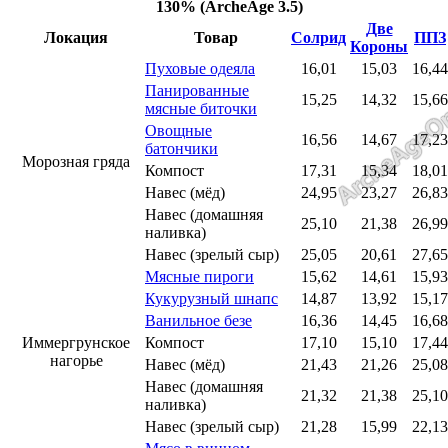
130% (ArcheAge 3.5)
Две
Локация
Товар
Солрид
ППЗ
Короны
Пуховые одеяла
16,01
15,03
16,44
Панированные
15,25
14,32
15,66
мясные биточки
Овощные
16,56
14,67
17,23
батончики
Морозная гряда
Компост
17,31
15,34
18,01
Навес (мёд)
24,95
23,27
26,83
Навес (домашняя
25,10
21,38
26,99
наливка)
Навес (зрелый сыр)
25,05
20,61
27,65
Мясные пироги
15,62
14,61
15,93
Кукурузный шнапс
14,87
13,92
15,17
Ванильное безе
16,36
14,45
16,68
Иммергрунское
Компост
17,10
15,10
17,44
нагорье
Навес (мёд)
21,43
21,26
25,08
Навес (домашняя
21,32
21,38
25,10
наливка)
Навес (зрелый сыр)
21,28
15,99
22,13