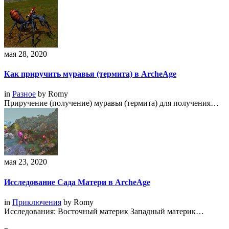
мая 28, 2020
Как приручить муравья (термита) в ArcheAge
in
Разное
by
Romy
Приручение (получение) муравья (термита) для получения…
мая 23, 2020
Исследование Сада Матери в ArcheAge
in
Приключения
by
Romy
Исследования: Восточный материк Западный материк…