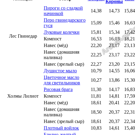
Короны
Пироги со сладкой
14,38
14,73
15,84
начинкой
Перо гвинедарского
15,09
15,46
16,63
гуся
Луковые колечки
15,81
15,34
17,42
Лес Гвинедар
Компост
16,53
16,03
18,21
Навес (мёд)
22,20
23,17
23,13
Навес (домашняя
22,25
23,17
23,22
наливка)
Навес (зрелый сыр)
22,27
23,20
23,15
Душистое мыло
10,79
14,55
16,06
Цветочное масло
10,27
13,86
15,30
для светильников
Рисовая брага
11,30
14,17
16,83
Холмы Лилиот
Компост
11,81
14,81
17,59
Навес (мёд)
18,61
20,41
22,20
Навес (домашняя
18,50
20,37
22,31
наливка)
Навес (зрелый сыр)
18,61
20,37
22,34
Плотный войлок
10,83
14,61
15,40
Бледно-желтый