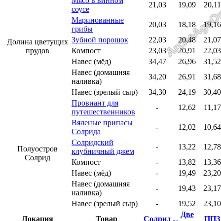
Мясо в винном
21,03
19,09
20,11
соусе
Маринованные
20,03
18,18
19,16
грибы
Зубной порошок
22,03
20,48
21,07
Долина цветущих
прудов
Компост
23,03
20,91
22,03
Навес (мёд)
34,47
26,96
31,52
Навес (домашняя
34,20
26,91
31,68
наливка)
Навес (зрелый сыр)
34,30
24,19
30,40
Провиант для
-
12,62
11,17
путешественников
Вяленые припасы
-
12,02
10,64
Солрида
Солридский
-
13,22
12,78
Полуостров
клубничный джем
Солрид
Компост
-
13,82
13,36
Навес (мёд)
-
19,49
23,20
Навес (домашняя
-
19,43
23,17
наливка)
Навес (зрелый сыр)
-
19,52
23,10
Две
Локация
Товар
Солрид
ППЗ