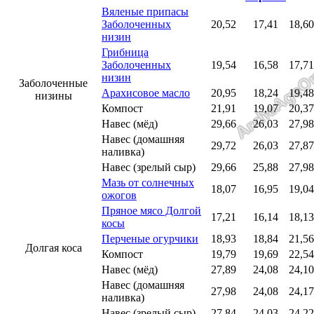
Вяленые припасы
Заболоченных
20,52
17,41
18,60
низин
Грибница
Заболоченных
19,54
16,58
17,71
низин
Заболоченные
Арахисовое масло
20,95
18,24
19,48
низины
Компост
21,91
19,07
20,37
Навес (мёд)
29,66
26,03
27,98
Навес (домашняя
29,72
26,03
27,87
наливка)
Навес (зрелый сыр)
29,66
25,88
27,98
Мазь от солнечных
18,07
16,95
19,04
ожогов
Пряное мясо Долгой
17,21
16,14
18,13
косы
Перченые огурчики
18,93
18,84
21,56
Долгая коса
Компост
19,79
19,69
22,54
Навес (мёд)
27,89
24,08
24,10
Навес (домашняя
27,98
24,08
24,17
наливка)
Навес (зрелый сыр)
27,84
24,03
24,22