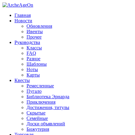
Главная
Новости
Обновления
Ивенты
Прочее
Руководства
Классы
FAQ
Разное
Шаблоны
Ноты
Карты
Квесты
Ремесленные
Пугало
Библиотека Эрнарда
Приключения
Достижения, титулы
Скрытые
Семейные
Доски объявлений
Бижутерия
Торговля