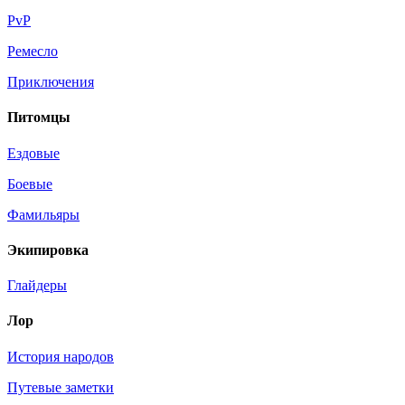
PvP
Ремесло
Приключения
Питомцы
Ездовые
Боевые
Фамильяры
Экипировка
Глайдеры
Лор
История народов
Путевые заметки