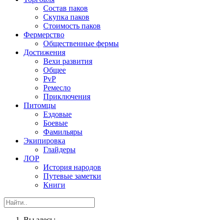
Состав паков
Скупка паков
Стоимость паков
Фермерство
Общественные фермы
Достижения
Вехи развития
Общее
PvP
Ремесло
Приключения
Питомцы
Ездовые
Боевые
Фамильяры
Экипировка
Глайдеры
ЛОР
История народов
Путевые заметки
Книги
Вы здесь: