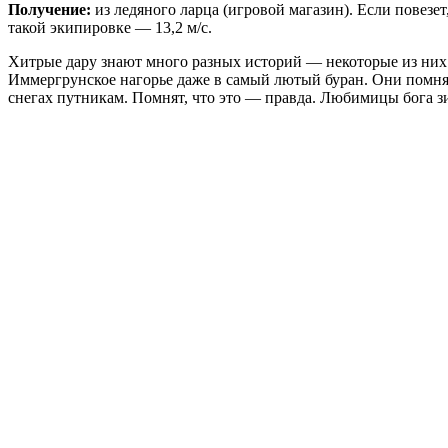
Получение:
из ледяного ларца (игровой магазин). Если повезе
такой экипировке — 13,2 м/с.
Хитрые дару знают много разных историй — некоторые из них л
Иммергрунское нагорье даже в самый лютый буран. Они помня
снегах путникам. Помнят, что это — правда. Любимицы бога зи