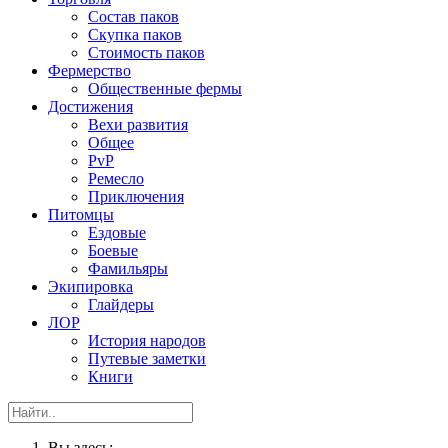
Состав паков
Скупка паков
Стоимость паков
Фермерство
Общественные фермы
Достижения
Вехи развития
Общее
PvP
Ремесло
Приключения
Питомцы
Ездовые
Боевые
Фамильяры
Экипировка
Глайдеры
ЛОР
История народов
Путевые заметки
Книги
Вы здесь: