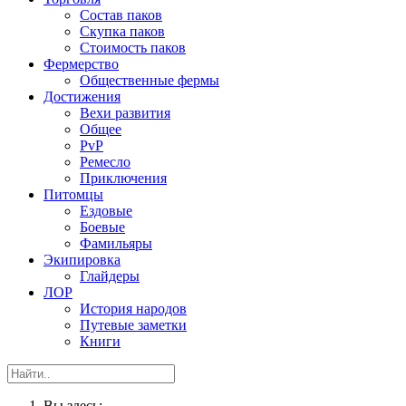
Состав паков
Скупка паков
Стоимость паков
Фермерство
Общественные фермы
Достижения
Вехи развития
Общее
PvP
Ремесло
Приключения
Питомцы
Ездовые
Боевые
Фамильяры
Экипировка
Глайдеры
ЛОР
История народов
Путевые заметки
Книги
Вы здесь: