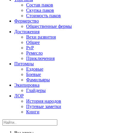
Состав паков
Скупка паков
Стоимость паков
Фермерство
Общественные фермы
Достижения
Вехи развития
Общее
PvP
Ремесло
Приключения
Питомцы
Ездовые
Боевые
Фамильяры
Экипировка
Глайдеры
ЛОР
История народов
Путевые заметки
Книги
Вы здесь: