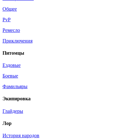
Общее
PvP
Ремесло
Приключения
Питомцы
Ездовые
Боевые
Фамильяры
Экипировка
Глайдеры
Лор
История народов