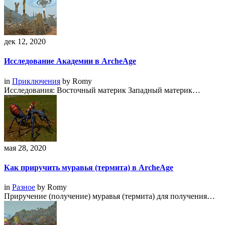
дек 12, 2020
Исследование Академии в ArcheAge
in
Приключения
by
Romy
Исследования: Восточный материк Западный материк…
мая 28, 2020
Как приручить муравья (термита) в ArcheAge
in
Разное
by
Romy
Приручение (получение) муравья (термита) для получения…