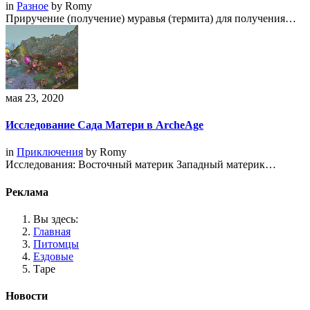
in
Разное
by
Romy
Приручение (получение) муравья (термита) для получения…
мая 23, 2020
Исследование Сада Матери в ArcheAge
in
Приключения
by
Romy
Исследования: Восточный материк Западный материк…
Реклама
Вы здесь:
Главная
Питомцы
Ездовые
Таре
Новости