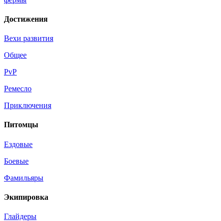
Достижения
Вехи развития
Общее
PvP
Ремесло
Приключения
Питомцы
Ездовые
Боевые
Фамильяры
Экипировка
Глайдеры