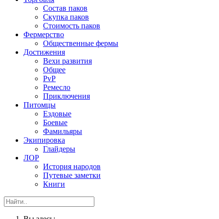
Состав паков
Скупка паков
Стоимость паков
Фермерство
Общественные фермы
Достижения
Вехи развития
Общее
PvP
Ремесло
Приключения
Питомцы
Ездовые
Боевые
Фамильяры
Экипировка
Глайдеры
ЛОР
История народов
Путевые заметки
Книги
Вы здесь: