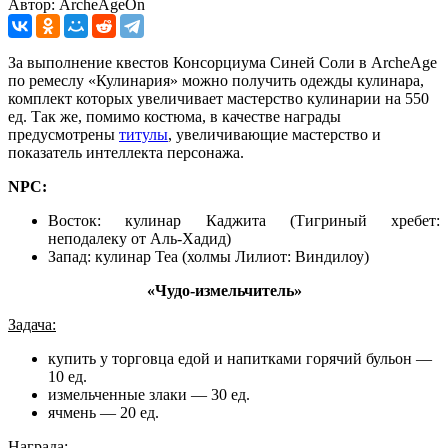
Автор: ArcheAgeOn
За выполнение квестов Консорциума Синей Соли в ArcheAge
по ремеслу «Кулинария» можно получить одежды кулинара,
комплект которых увеличивает мастерство кулинарии на 550
ед. Так же, помимо костюма, в качестве награды
предусмотрены
титулы
, увеличивающие мастерство и
показатель интеллекта персонажа.
NPC:
Восток: кулинар Каджита
(Тигриный хребет:
неподалеку от Аль-Хадид)
Запад: кулинар Теа (холмы Лилиот: Виндилоу)
«Чудо-измельчитель»
Задача:
купить у торговца едой и напитками горячий бульон —
10 ед.
измельченные злаки — 30 ед.
ячмень — 20 ед.
Награда: