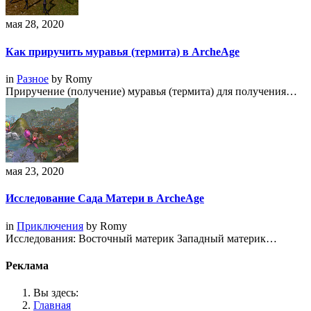
мая 28, 2020
Как приручить муравья (термита) в ArcheAge
in
Разное
by
Romy
Приручение (получение) муравья (термита) для получения…
мая 23, 2020
Исследование Сада Матери в ArcheAge
in
Приключения
by
Romy
Исследования: Восточный материк Западный материк…
Реклама
Вы здесь:
Главная