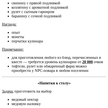
свинину с пряной подливкой
козлятину с ароматной подливкой
рулет с сытным гарниром
баранину с сочной подливкой
Награда:
опыт
монеты
перчатки кулинара
Примечание:
для приготовления любого из блюд, перечисленных в
квесте — требуется уровень кулинарии от
20 000
очков
тефтели, рулет или обжаренный фарш можно
приобрести у NPC-повара в любом поселении
«Напитки к столу»
Задача:
приготовить на выбор
медовый нектар
медовую наливку