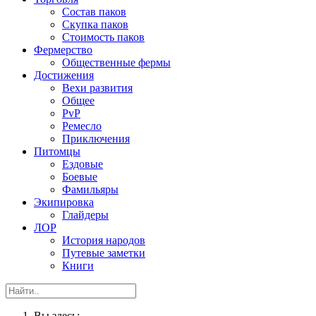
Состав паков
Скупка паков
Стоимость паков
Фермерство
Общественные фермы
Достижения
Вехи развития
Общее
PvP
Ремесло
Приключения
Питомцы
Ездовые
Боевые
Фамильяры
Экипировка
Глайдеры
ЛОР
История народов
Путевые заметки
Книги
Вы здесь: