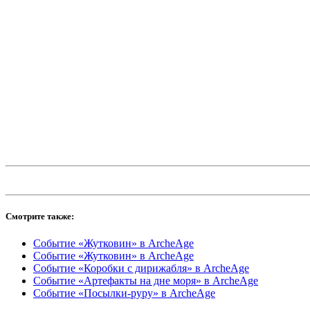
Смотрите также:
Событие «Жутковин» в ArcheAge
Событие «Жутковин» в ArcheAge
Событие «Коробки с дирижабля» в ArcheAge
Событие «Артефакты на дне моря» в ArcheAge
Событие «Посылки-руру» в ArcheAge