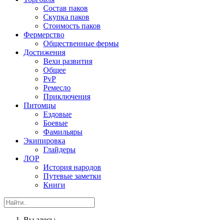
Состав паков
Скупка паков
Стоимость паков
Фермерство
Общественные фермы
Достижения
Вехи развития
Общее
PvP
Ремесло
Приключения
Питомцы
Ездовые
Боевые
Фамильяры
Экипировка
Глайдеры
ЛОР
История народов
Путевые заметки
Книги
Вы здесь: