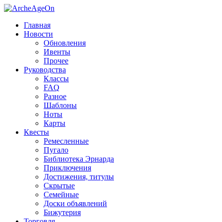
Главная
Новости
Обновления
Ивенты
Прочее
Руководства
Классы
FAQ
Разное
Шаблоны
Ноты
Карты
Квесты
Ремесленные
Пугало
Библиотека Эрнарда
Приключения
Достижения, титулы
Скрытые
Семейные
Доски объявлений
Бижутерия
Торговля