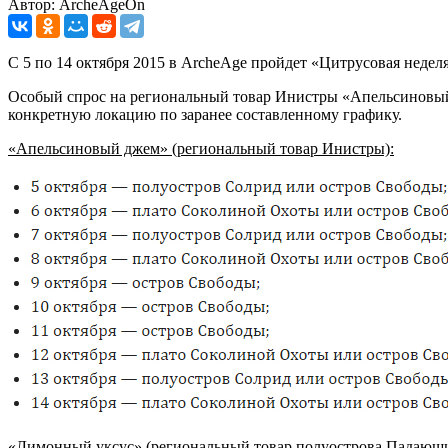
Автор: ArcheAgeOn
С 5 по 14 октября 2015 в ArcheAge пройдет «Цитрусовая недел
Особый спрос на региональный товар Инистры «Апельсиновый 
конкретную локацию по заранее составленному графику.
«Апельсиновый джем» (региональный товар Инистры):
«Лимонный уксус» (региональный товар полуострова Падающи