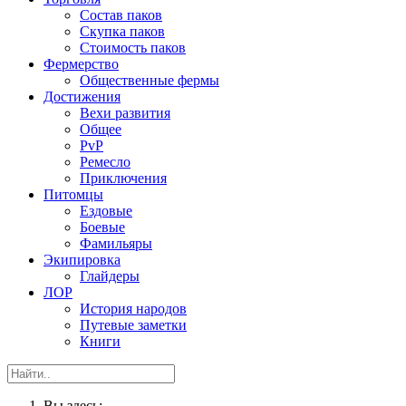
Состав паков
Скупка паков
Стоимость паков
Фермерство
Общественные фермы
Достижения
Вехи развития
Общее
PvP
Ремесло
Приключения
Питомцы
Ездовые
Боевые
Фамильяры
Экипировка
Глайдеры
ЛОР
История народов
Путевые заметки
Книги
Вы здесь: