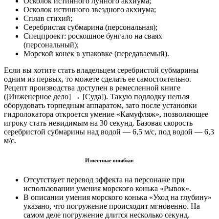
Осколок истинного лунного акхиума;
Осколок истинного звездного акхиума;
Сплав стихий;
Серебристая субмарина (персональная);
Спецпроект: роскошное бунгало на сваях
(персональный);
Морской конек в упаковке (передаваемый).
Если вы хотите стать владельцем серебристой субмарины
одним из первых, то можете сделать ее самостоятельно.
Рецепт производства доступен в ремесленной книге
([Инженерное дело] → [Суда]). Такую подлодку нельзя
оборудовать торпедным аппаратом, зато после установки
гидролокатора откроется умение «Камуфляж», позволяющее
игроку стать невидимым на 30 секунд. Базовая скорость
серебристой субмарины над водой — 6,5 м/с, под водой — 6,3
м/с.
Известные ошибки:
Отсутствует перевод эффекта на персонаже при
использовании умения морского конька «Рывок».
В описании умения морского конька «Уход на глубину»
указано, что погружение происходит мгновенно. На
самом деле погружение длится несколько секунд.