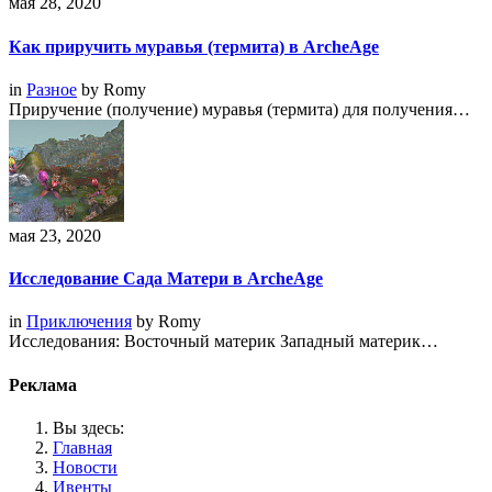
мая 28, 2020
Как приручить муравья (термита) в ArcheAge
in
Разное
by
Romy
Приручение (получение) муравья (термита) для получения…
мая 23, 2020
Исследование Сада Матери в ArcheAge
in
Приключения
by
Romy
Исследования: Восточный материк Западный материк…
Реклама
Вы здесь:
Главная
Новости
Ивенты