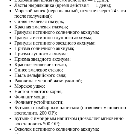
Ласты ныряльщика (время действия — 1 день);
Морской конек (персональный, исчезнет через 24 часа
после получения);
Синяя эмалевая глазурь;
Красная эмалевая глазурь;
Гранулы истинного солнечного акхиума;
Гранулы истинного лунного акхиума;
Гранулы истинного звездного акхиума;
Призма солнечного акхиума;
Призма лунного акхиума;
Призма звездного акхиума;
Красное эмалевое стекло;
Синее эмалевое стекло;
Пыль дельфийского сада;
Раковина с черной жемчужиной;
Морское ушко;
Настой золотого корня;
Фолиант мощи;
Фолиант устойчивости;
Бутылка с имбирным напитком (позволяет мгновенно
восполнить 200 ОР);
Бутыль с имбирным напитком (позволяет мгновенно
восстановить 500 ОР);
Осколок истинного солнечного акхиума;