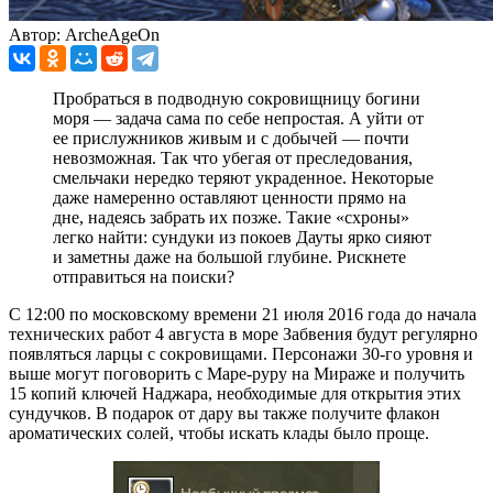
Автор: ArcheAgeOn
Пробраться в подводную сокровищницу богини
моря — задача сама по себе непростая. А уйти от
ее прислужников живым и с добычей — почти
невозможная. Так что убегая от преследования,
смельчаки нередко теряют украденное. Некоторые
даже намеренно оставляют ценности прямо на
дне, надеясь забрать их позже. Такие «схроны»
легко найти: сундуки из покоев Дауты ярко сияют
и заметны даже на большой глубине. Рискнете
отправиться на поиски?
С 12:00 по московскому времени 21 июля 2016 года до начала
технических работ 4 августа в море Забвения будут регулярно
появляться ларцы с сокровищами. Персонажи 30-го уровня и
выше могут поговорить с Маре-руру на Мираже и получить
15 копий ключей Наджара, необходимые для открытия этих
сундучков. В подарок от дару вы также получите флакон
ароматических солей, чтобы искать клады было проще.