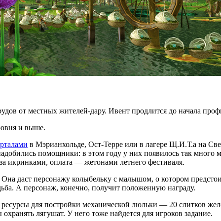
удов от местных жителей-дару. Ивент продлится до начала проф
ровня и выше.
рталами
в Мэрианхольде, Ост-Терре или в лагере Щ.И.Т.а на Св
онадобились помощники: в этом году у них появилось так много 
за икринками, оплата — жетонами летнего фестиваля.
. Она даст персонажу колыбельку с малышом, о котором предсто
дьба. А персонаж, конечно, получит положенную награду.
ресурсы для постройки механической люльки — 20 слитков желе
охранять лягушат. У него тоже найдется для игроков задание.