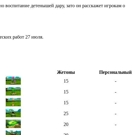
но воспитание детенышей дару, зато он расскажет игрокам о
еских работ 27 июля.
Жетоны
Персональный
15
-
15
-
15
-
25
-
20
-