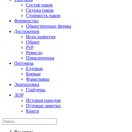
Состав паков
Скупка паков
Стоимость паков
Фермерство
Общественные фермы
Достижения
Вехи развития
Общее
PvP
Ремесло
Приключения
Питомцы
Ездовые
Боевые
Фамильяры
Экипировка
Глайдеры
ЛОР
История народов
Путевые заметки
Книги
Вы здесь: