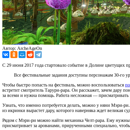
Автор: ArcheAgeOn
С 29 июня 2017 года стартовало событие в Долине цветущих пр
Все фестивальные задания доступны персонажам 30-го у
Чтобы быстро попасть на фестиваль, можно воспользоваться
по
встретит смотритель Тарури-рара. Он расскажет, зачем дару п
за всеми и нужна помощь. Работа несложная — присматривать 
Узнать, что именно потребуется делать, можно у няни Мэри-ри
из икринки вырастет дару, которого наверняка ждет великая су
Рядом с Мэри-ри можно найти механика Челт-рара. Ему нужны 
присматривает за арованами, прирученными специально, чтобы 