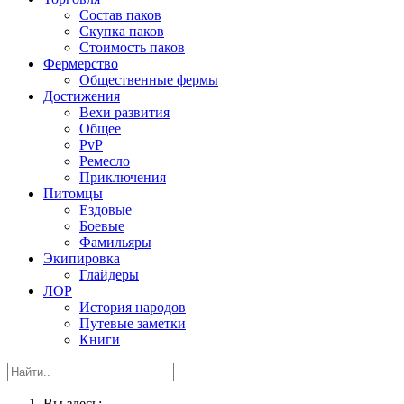
Состав паков
Скупка паков
Стоимость паков
Фермерство
Общественные фермы
Достижения
Вехи развития
Общее
PvP
Ремесло
Приключения
Питомцы
Ездовые
Боевые
Фамильяры
Экипировка
Глайдеры
ЛОР
История народов
Путевые заметки
Книги
Вы здесь: