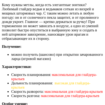
Кому нужны метлы, когда есть элегантные зонтики?
Любимый глайдер ведьм и ведьмаков соткан из вихрей и
мощных штормовых чар. С таким можно летать в любую
погоду: он и от солнечного пекла защитит, и от проливного
дождя укроет. Главное — крепко держаться за ручку! При
торможении он может зависать в воздухе, а одно из умений
позволит быстро опуститься в выбранную зону и создать в
ней штормовое завихрение, наносящее урон врагам и
отбрасывающее их в сторону.
Получение:
можно получить (шансово) при открытии зачарованного
ларца (игровой магазин)
Характеристики:
Скорость планирования:
максимальная для глайдера-
крыльев
Дальность планирования:
высокая для глайдера-
крыльев
Скорость разворота:
максимальная для глайдера-крыльев
Скорость разгона:
максимальная для глайдера-крыльев
Особое умение: