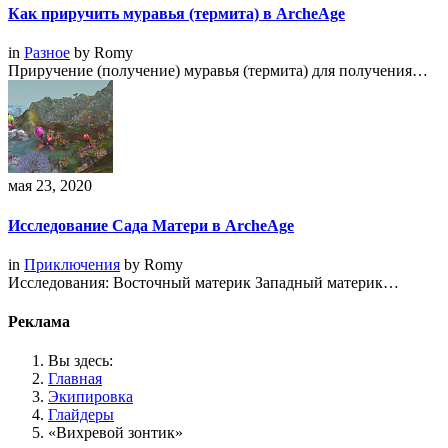
Как приручить муравья (термита) в ArcheAge
in
Разное
by
Romy
Приручение (получение) муравья (термита) для получения…
мая 23, 2020
Исследование Сада Матери в ArcheAge
in
Приключения
by
Romy
Исследования: Восточный материк Западный материк…
Реклама
Вы здесь:
Главная
Экипировка
Глайдеры
«Вихревой зонтик»