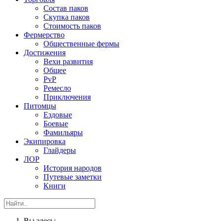
Состав паков
Скупка паков
Стоимость паков
Фермерство
Общественные фермы
Достижения
Вехи развития
Общее
PvP
Ремесло
Приключения
Питомцы
Ездовые
Боевые
Фамильяры
Экипировка
Глайдеры
ЛОР
История народов
Путевые заметки
Книги
Вы здесь: