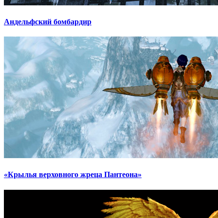
Андельфский бомбардир
«Крылья верховного жреца Пантеона»