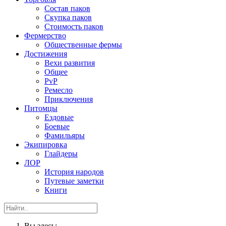
Состав паков
Скупка паков
Стоимость паков
Фермерство
Общественные фермы
Достижения
Вехи развития
Общее
PvP
Ремесло
Приключения
Питомцы
Ездовые
Боевые
Фамильяры
Экипировка
Глайдеры
ЛОР
История народов
Путевые заметки
Книги
Вы здесь: