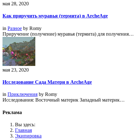
мая 28, 2020
Как приручить муравья (термита) в ArcheAge
in
Разное
by
Romy
Приручение (получение) муравья (термита) для получения…
мая 23, 2020
Исследование Сада Матери в ArcheAge
in
Приключения
by
Romy
Исследования: Восточный материк Западный материк…
Реклама
Вы здесь:
Главная
Экипировка