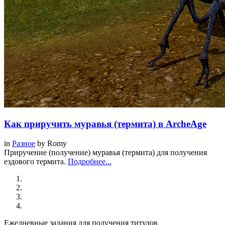
Как приручить муравья (термита) в ArcheAge
in
Разное
by
Romy
Приручение (получение) муравья (термита) для получения
ездового термита.
Подробнее...
Ежедневные задания для получения титулов