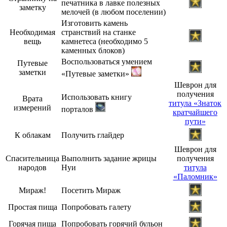
печатника в лавке полезных
заметку
мелочей (в любом поселении)
Изготовить камень
Необходимая
странствий на станке
вещь
камнетеса (необходимо 5
каменных блоков)
Воспользоваться умением
Путевые
заметки
«Путевые заметки»
Шеврон для
получения
Использовать книгу
Врата
титула «Знаток
измерений
порталов
кратчайшего
пути»
К облакам
Получить глайдер
Шеврон для
Спасительница
Выполнить задание жрицы
получения
народов
Нуи
титула
«Паломник»
Мираж!
Посетить Мираж
Простая пища
Попробовать галету
Горячая пища
Попробовать горячий бульон