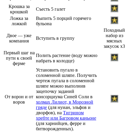
Крошка за
Съесть 5 галет
крошкой
Ложка за
Выпить 5 порций горячего
ложкой
бульона
Походный
Двое — уже
набор из
Вступить в группу
компания
мясных
закусок х3
Первый шаг на
Полить растение (воду можно
пути к своей
набрать в колодце)
ферме
Установить пугало в
соломенной шляпе. Получить
чертеж пугала в соломенной
шляпе можно выполнив
зацепочку заданий
От ворон и от
консорциума Синей Соли в
воров
холмах Лилиот, в Морозной
гряде
(для нуиан, эльфов и
дворфов), на
Тигрином
хребте или Багровом каньоне
(для харнийцев, ферре и
битворожденных).