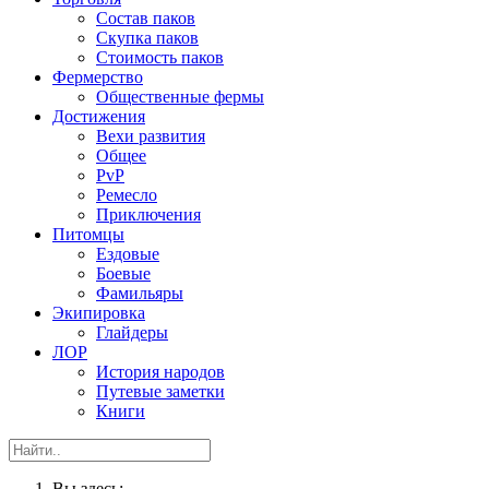
Состав паков
Скупка паков
Стоимость паков
Фермерство
Общественные фермы
Достижения
Вехи развития
Общее
PvP
Ремесло
Приключения
Питомцы
Ездовые
Боевые
Фамильяры
Экипировка
Глайдеры
ЛОР
История народов
Путевые заметки
Книги
Вы здесь: