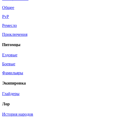
Общее
PvP
Ремесло
Приключения
Питомцы
Ездовые
Боевые
Фамильяры
Экипировка
Глайдеры
Лор
История народов