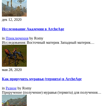
дек 12, 2020
Исследование Академии в ArcheAge
in
Приключения
by
Romy
Исследования: Восточный материк Западный материк…
мая 28, 2020
Как приручить муравья (термита) в ArcheAge
in
Разное
by
Romy
Приручение (получение) муравья (термита) для получения…