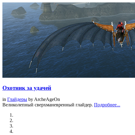
Охотник за удачей
in
Глайдеры
by
ArcheAgeOn
Великолепный сверхманевренный глайдер.
Подробнее...