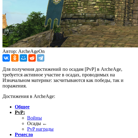
Автор: ArcheAgeOn
Для получения достижений по осадам [PvP] в ArcheAge,
требуется активное участие в осадах, проводимых на
Изначальном материке: засчитываются как победы, так и
поражения.
Достижения в ArcheAge:
Общее
PvP:
Войны
Осады ←
PvP награды
Ремесло