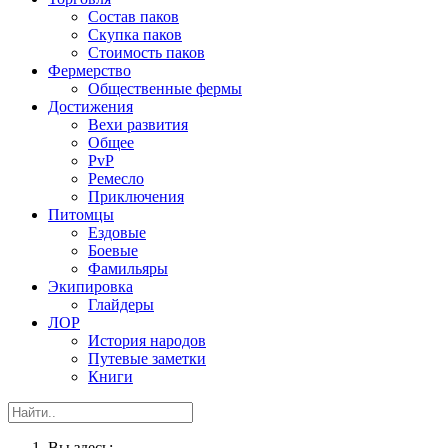
Состав паков
Скупка паков
Стоимость паков
Фермерство
Общественные фермы
Достижения
Вехи развития
Общее
PvP
Ремесло
Приключения
Питомцы
Ездовые
Боевые
Фамильяры
Экипировка
Глайдеры
ЛОР
История народов
Путевые заметки
Книги
Вы здесь: