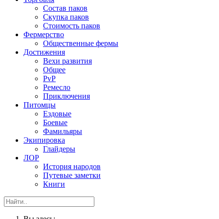
Состав паков
Скупка паков
Стоимость паков
Фермерство
Общественные фермы
Достижения
Вехи развития
Общее
PvP
Ремесло
Приключения
Питомцы
Ездовые
Боевые
Фамильяры
Экипировка
Глайдеры
ЛОР
История народов
Путевые заметки
Книги
Вы здесь: