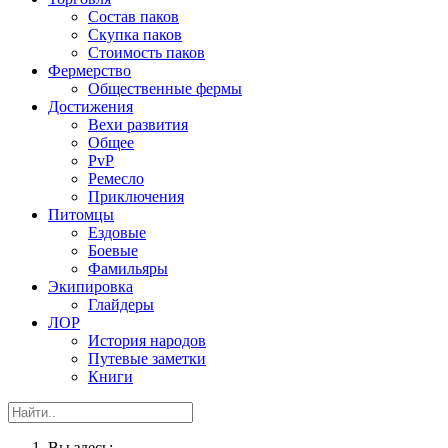
Состав паков
Скупка паков
Стоимость паков
Фермерство
Общественные фермы
Достижения
Вехи развития
Общее
PvP
Ремесло
Приключения
Питомцы
Ездовые
Боевые
Фамильяры
Экипировка
Глайдеры
ЛОР
История народов
Путевые заметки
Книги
Вы здесь: