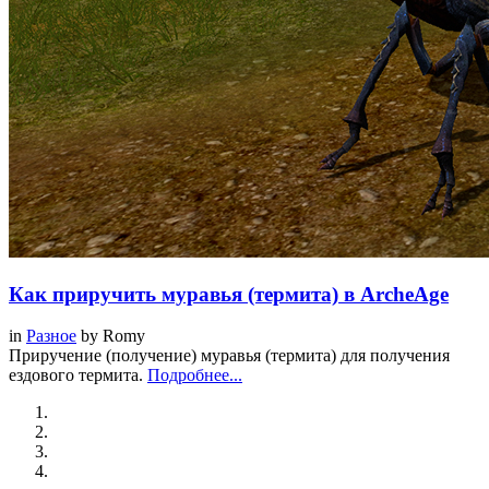
Как приручить муравья (термита) в ArcheAge
in
Разное
by
Romy
Приручение (получение) муравья (термита) для получения
ездового термита.
Подробнее...