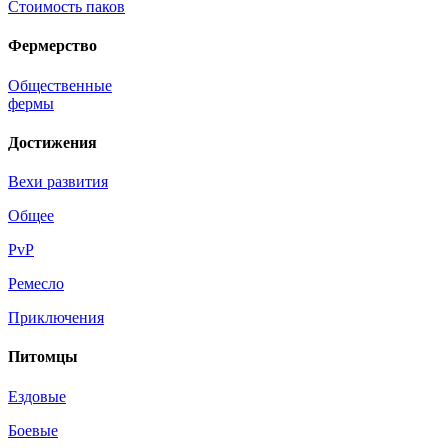
Стоимость паков
Фермерство
Общественные
фермы
Достижения
Вехи развития
Общее
PvP
Ремесло
Приключения
Питомцы
Ездовые
Боевые