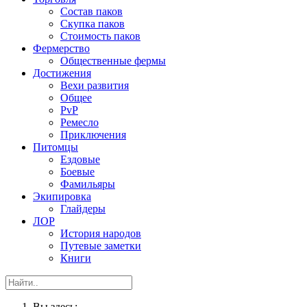
Состав паков
Скупка паков
Стоимость паков
Фермерство
Общественные фермы
Достижения
Вехи развития
Общее
PvP
Ремесло
Приключения
Питомцы
Ездовые
Боевые
Фамильяры
Экипировка
Глайдеры
ЛОР
История народов
Путевые заметки
Книги
Вы здесь: