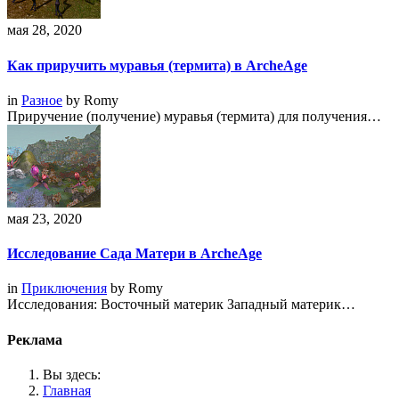
мая 28, 2020
Как приручить муравья (термита) в ArcheAge
in
Разное
by
Romy
Приручение (получение) муравья (термита) для получения…
мая 23, 2020
Исследование Сада Матери в ArcheAge
in
Приключения
by
Romy
Исследования: Восточный материк Западный материк…
Реклама
Вы здесь:
Главная