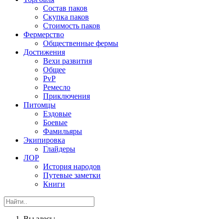
Состав паков
Скупка паков
Стоимость паков
Фермерство
Общественные фермы
Достижения
Вехи развития
Общее
PvP
Ремесло
Приключения
Питомцы
Ездовые
Боевые
Фамильяры
Экипировка
Глайдеры
ЛОР
История народов
Путевые заметки
Книги
Вы здесь: