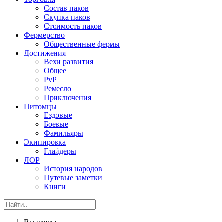
Состав паков
Скупка паков
Стоимость паков
Фермерство
Общественные фермы
Достижения
Вехи развития
Общее
PvP
Ремесло
Приключения
Питомцы
Ездовые
Боевые
Фамильяры
Экипировка
Глайдеры
ЛОР
История народов
Путевые заметки
Книги
Вы здесь: