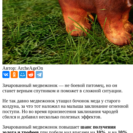
Автор: ArcheAgeOn
Зачарованный медвежонок — не боевой питомец, но он
станет верным спутником и поможет в сложной ситуации.
Не так давно медвежонок утащил бочонок меда у старого
колдуна, за что тот наложил на малыша заклинание огненной
поступи. Но во время произнесения заклинания чародей
сбился и добавил несколько полезных эффектов.
Зачарованный медвежонок повышает
шанс получения
золота и трофеев
при победе над врагами на
10%
, и на
10%