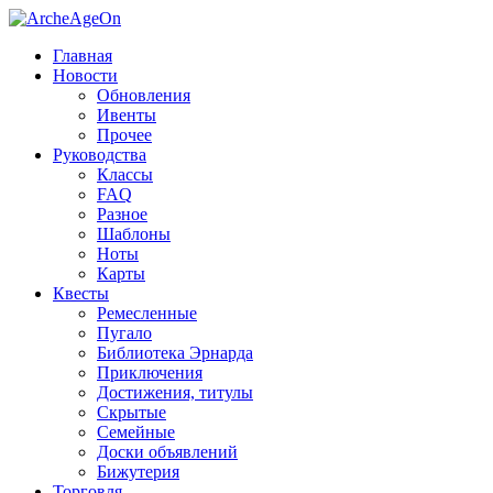
Главная
Новости
Обновления
Ивенты
Прочее
Руководства
Классы
FAQ
Разное
Шаблоны
Ноты
Карты
Квесты
Ремесленные
Пугало
Библиотека Эрнарда
Приключения
Достижения, титулы
Скрытые
Семейные
Доски объявлений
Бижутерия
Торговля