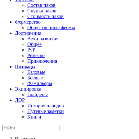
Состав паков
Скупка паков
Стоимость паков
Фермерство
Общественные фермы
Достижения
Вехи развития
Общее
PvP
Ремесло
Приключения
Питомцы
Ездовые
Боевые
Фамильяры
Экипировка
Глайдеры
ЛОР
История народов
Путевые заметки
Книги
Вы здесь: