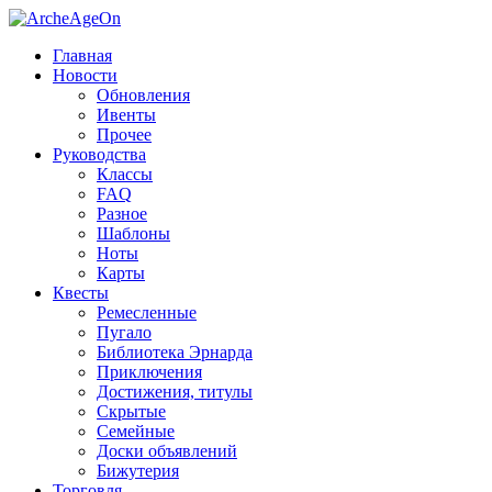
Главная
Новости
Обновления
Ивенты
Прочее
Руководства
Классы
FAQ
Разное
Шаблоны
Ноты
Карты
Квесты
Ремесленные
Пугало
Библиотека Эрнарда
Приключения
Достижения, титулы
Скрытые
Семейные
Доски объявлений
Бижутерия
Торговля