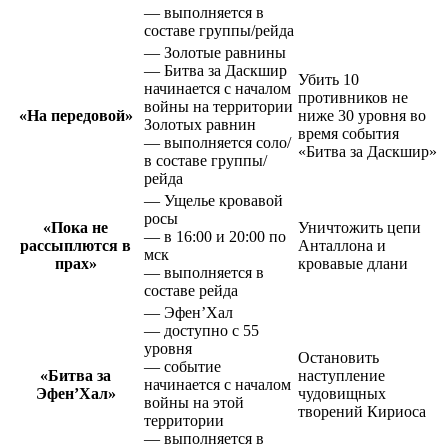
— выполняется в
составе группы/рейда
— Золотые равнины
— Битва за Даскшир
Убить 10
начинается с началом
противников не
войны на территории
«На передовой»
ниже 30 уровня во
Золотых равнин
время события
— выполняется соло/
«Битва за Даскшир»
в составе группы/
рейда
— Ущелье кровавой
росы
«Пока не
Уничтожить цепи
— в 16:00 и 20:00 по
рассыплются в
Анталлона и
мск
прах»
кровавые длани
— выполняется в
составе рейда
— Эфен’Хал
— доступно с 55
уровня
Остановить
— событие
«Битва за
наступление
начинается с началом
Эфен’Хал»
чудовищных
войны на этой
творений Кириоса
территории
— выполняется в