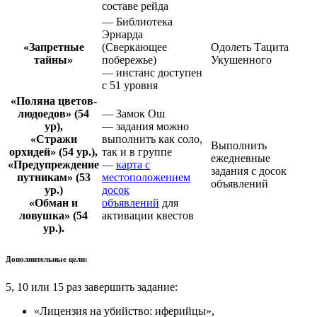
составе рейда
— Библиотека
Эрнарда
«Запретные
(Сверкающее
Одолеть Тацита
тайны»
побережье)
Укушенного
— инстанс доступен
с 51 уровня
«Поляна цветов-
людоедов» (54
— Замок Ош
ур),
— задания можно
«Стражи
выполнить как соло,
Выполнить
орхидей» (54 ур.),
так и в группе
ежедневные
«Предупреждение
—
карта с
задания с досок
путникам» (53
местоположением
объявлений
ур.)
досок
«Обман и
объявлений
для
ловушка» (54
активации квестов
ур.).
Дополнительные цели:
5, 10 или 15 раз завершить задание:
«Лицензия на убийство: иферийцы»,