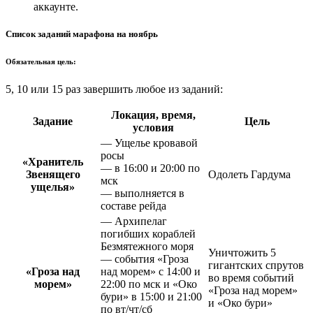
аккаунте.
Список заданий марафона на ноябрь
Обязательная цель:
5, 10 или 15 раз завершить любое из заданий:
Локация, время,
Задание
Цель
условия
— Ущелье кровавой
росы
«Хранитель
— в 16:00 и 20:00 по
Звенящего
Одолеть Гардума
мск
ущелья»
— выполняется в
составе рейда
— Архипелаг
погибших кораблей
Безмятежного моря
Уничтожить 5
— события «Гроза
гигантских спрутов
«Гроза над
над морем» с 14:00 и
во время событий
морем»
22:00 по мск и «Око
«Гроза над морем»
бури» в 15:00 и 21:00
и «Око бури»
по вт/чт/сб