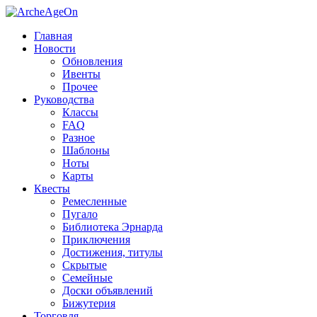
Главная
Новости
Обновления
Ивенты
Прочее
Руководства
Классы
FAQ
Разное
Шаблоны
Ноты
Карты
Квесты
Ремесленные
Пугало
Библиотека Эрнарда
Приключения
Достижения, титулы
Скрытые
Семейные
Доски объявлений
Бижутерия
Торговля