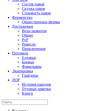
Состав паков
Скупка паков
Стоимость паков
Фермерство
Общественные фермы
Достижения
Вехи развития
Общее
PvP
Ремесло
Приключения
Питомцы
Ездовые
Боевые
Фамильяры
Экипировка
Глайдеры
ЛОР
История народов
Путевые заметки
Книги
Вы здесь: