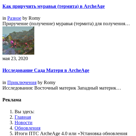
Как приручить муравья (термита) в ArcheAge
in
Разное
by
Romy
Приручение (получение) муравья (термита) для получения…
мая 23, 2020
Исследование Сада Матери в ArcheAge
in
Приключения
by
Romy
Исследования: Восточный материк Западный материк…
Реклама
Вы здесь:
Главная
Новости
Обновления
Итоги ПТС ArcheAge 4.0 или «Установка обновления