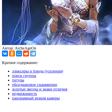
Автор: ArcheAgeOn
Краткое содержание:
эликсиры и блюда (усиления)
поиск группы
титулы
обсидиановое снаряжение
золотые звезды и знаки отличия
недвижимость
панорамный режим камеры