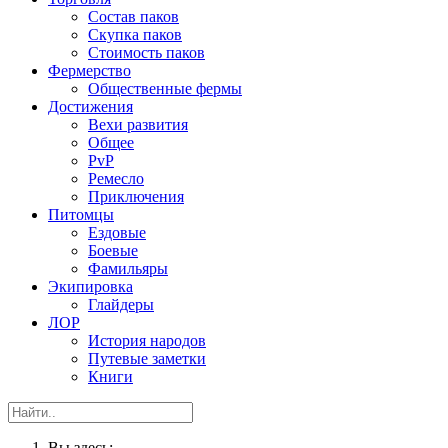
Состав паков
Скупка паков
Стоимость паков
Фермерство
Общественные фермы
Достижения
Вехи развития
Общее
PvP
Ремесло
Приключения
Питомцы
Ездовые
Боевые
Фамильяры
Экипировка
Глайдеры
ЛОР
История народов
Путевые заметки
Книги
Вы здесь: