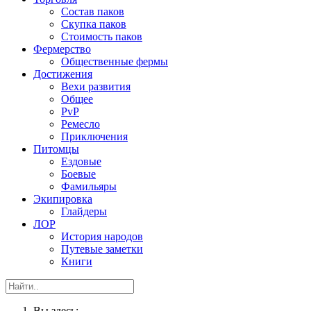
Состав паков
Скупка паков
Стоимость паков
Фермерство
Общественные фермы
Достижения
Вехи развития
Общее
PvP
Ремесло
Приключения
Питомцы
Ездовые
Боевые
Фамильяры
Экипировка
Глайдеры
ЛОР
История народов
Путевые заметки
Книги
Вы здесь: