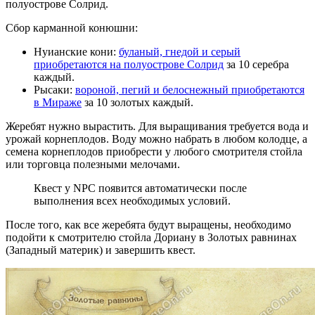
полуострове Солрид.
Сбор карманной конюшни:
Нуианские кони:
буланый, гнедой и серый
приобретаются на полуострове Солрид
за 10 серебра
каждый.
Рысаки:
вороной, пегий и белоснежный приобретаются
в Мираже
за 10 золотых каждый.
Жеребят нужно вырастить. Для выращивания требуется вода и
урожай корнеплодов. Воду можно набрать в любом колодце, а
семена корнеплодов приобрести у любого смотрителя стойла
или торговца полезными мелочами.
Квест у NPC появится автоматически после
выполнения всех необходимых условий.
После того, как все жеребята будут выращены, необходимо
подойти к смотрителю стойла Дориану в Золотых равнинах
(Западный материк) и завершить квест.