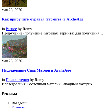
мая 28, 2020
Как приручить муравья (термита) в ArcheAge
in
Разное
by
Romy
Приручение (получение) муравья (термита) для получения…
мая 23, 2020
Исследование Сада Матери в ArcheAge
in
Приключения
by
Romy
Исследования: Восточный материк Западный материк…
Реклама
Вы здесь:
Главная