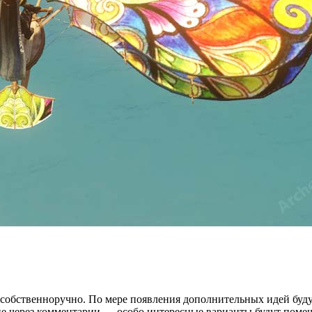
е собственноручно. По мере появления дополнительных идей бу
ие через комментарии — особо интересные варианты будут поме