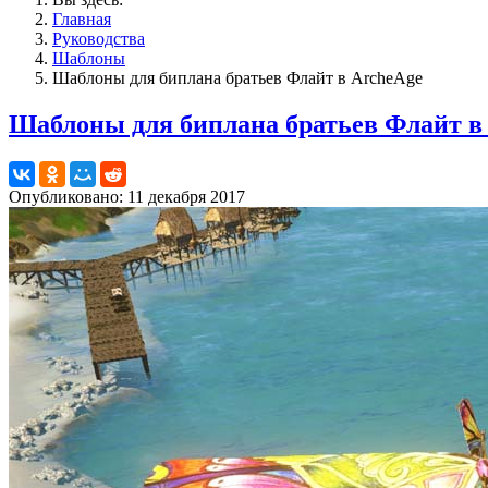
Главная
Руководства
Шаблоны
Шаблоны для биплана братьев Флайт в ArcheAge
Шаблоны для биплана братьев Флайт в
Опубликовано: 11 декабря 2017