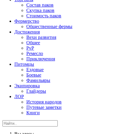
Состав паков
Скупка паков
Стоимость паков
Фермерство
Общественные фермы
Достижения
Вехи развития
Общее
PvP
Ремесло
Приключения
Питомцы
Ездовые
Боевые
Фамильяры
Экипировка
Глайдеры
ЛОР
История народов
Путевые заметки
Книги
Вы здесь: